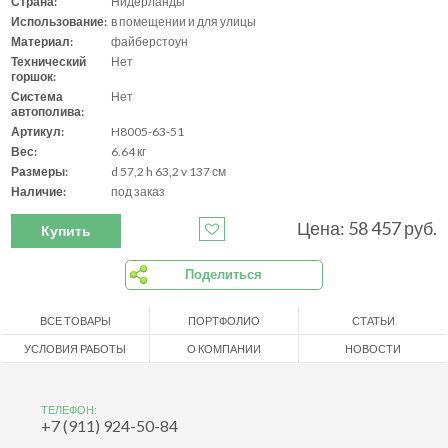
Страна:
Нидерланды
Использование:
в помещении и для улицы
Материал:
файберстоун
Технический
Нет
горшок:
Система
Нет
автополива:
Артикул:
H8005-63-51
Вес:
6.64 кг
Размеры:
d 57,2 h 63,2 v 137 см
Наличие:
под заказ
Цена: 58 457 руб.
Купить
Поделиться
ВСЕ ТОВАРЫ
ПОРТФОЛИО
СТАТЬИ
УСЛОВИЯ РАБОТЫ
О КОМПАНИИ
НОВОСТИ
ТЕЛЕФОН:
+7 (911) 924-50-84