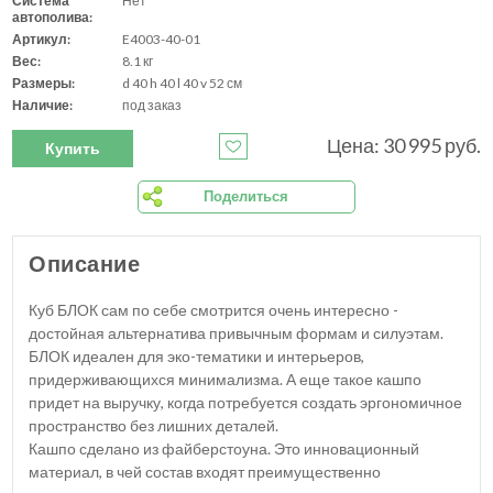
Система
Нет
автополива:
Артикул:
E4003-40-01
Вес:
8.1 кг
Размеры:
d 40 h 40 l 40 v 52 см
Наличие:
под заказ
Цена: 30 995 руб.
Купить
Поделиться
Описание
Куб БЛОК сам по себе смотрится очень интересно -
достойная альтернатива привычным формам и силуэтам.
БЛОК идеален для эко-тематики и интерьеров,
придерживающихся минимализма. А еще такое кашпо
придет на выручку, когда потребуется создать эргономичное
пространство без лишних деталей.
Кашпо сделано из файберстоуна. Это инновационный
материал, в чей состав входят преимущественно