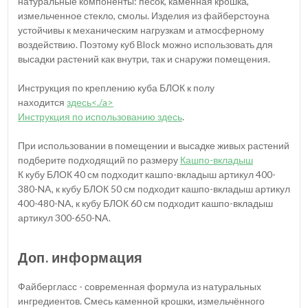
натуральные компоненты: песок, каменная крошка,
измельченное стекло, смолы. Изделия из файберстоуна
устойчивы к механическим нагрузкам и атмосферному
воздействию. Поэтому куб Block можно использовать для
высадки растений как внутри, так и снаружи помещения.
Инструкция по креплению куба БЛОК к полу
находится
здесь<./a>
Инструкция по использованию
здесь
.
При использовании в помещении и высадке живых растений
подберите подходящий по размеру
Кашпо-вкладыш
К кубу БЛОК 40 см подходит кашпо-вкладыш артикул 400-
380-NA, к кубу БЛОК 50 см подходит кашпо-вкладыш артикул
400-480-NA, к кубу БЛОК 60 см подходит кашпо-вкладыш
артикул 300-650-NA.
Доп. информация
Файбергласс - современная формула из натуральных
ингредиентов. Смесь каменной крошки, измельчённого