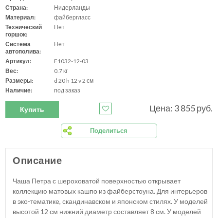
Страна:
Нидерланды
Материал:
файбергласс
Технический
Нет
горшок:
Система
Нет
автополива:
Артикул:
E1032-12-03
Вес:
0.7 кг
Размеры:
d 20 h 12 v 2 см
Наличие:
под заказ
Цена: 3 855 руб.
Купить
Поделиться
Описание
Чаша Петра с шероховатой поверхностью открывает
коллекцию матовых кашпо из файберстоуна. Для интерьеров
в эко-тематике, скандинавском и японском стилях. У моделей
высотой 12 см нижний диаметр составляет 8 см. У моделей