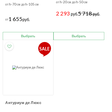
h-20
h-50
от
см до
см
h-70
h-105
от
см до
см
2 293
5 718
руб.
руб.
1 655
руб.
от
Выбрать
Выбрать
SALE
Антуриум де Люкс