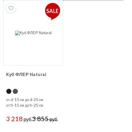
SALE
Куб ФЛЕР Natural
d-15
d-25
от
см до
см
h-15
h-25
от
см до
см
3 218
3 855
руб.
руб.