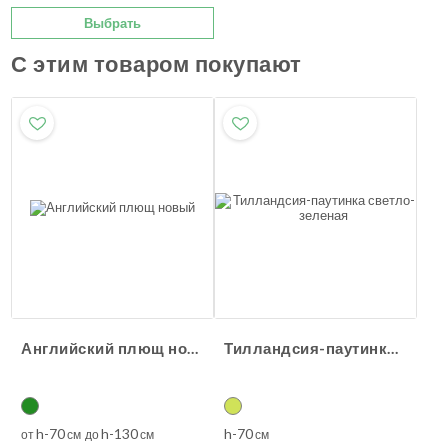
Выбрать
С этим товаром покупают
Английский плющ новый
Тилландсия-паутинка светло-зеленая
h-70
h-130
h-70
от
см до
см
см