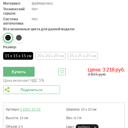
Материал:
файбергласс
Технический
Нет
горшок:
Система
Нет
автополива:
Все возможные цвета для данной модели:
Размер:
15 x 15 x 15 см
20 x 20 x 20 см
25 x 25 x 25 см
Цена:
3 218
руб.
Купить
3 855
руб.
Цена включает НДС 5%
Поделиться
E1035-15-01
15 x 15
см
15
см
0.7
кг
2 л