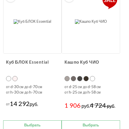
SALE
Куб БЛОК Essential
Кашпо Куб ЧИО
d-30
d-70
d-25
d-58
от
см до
см
от
см до
см
h-30
h-70
h-25
h-58
от
см до
см
от
см до
см
14 292
руб.
1 906
4 724
от
руб.
руб.
Выбрать
Выбрать