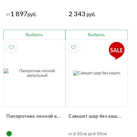
1 897
2 343
руб.
руб.
от
Выбрать
Выбрать
SALE
Папоротник лесной ампельный
Самшит шар без кашпо
d-20
d-50
от
см до
см