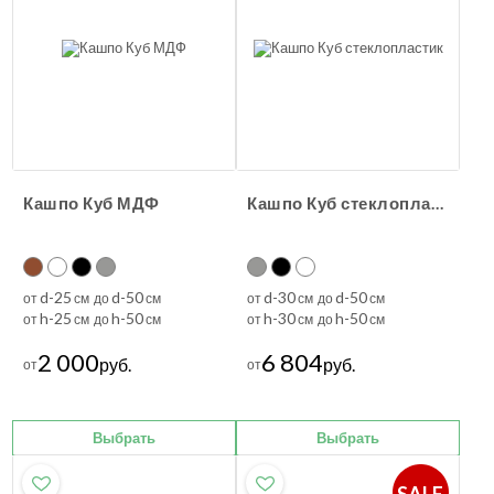
Кашпо Куб МДФ
Кашпо Куб стеклопластик
d-25
d-50
d-30
d-50
от
см до
см
от
см до
см
h-25
h-50
h-30
h-50
от
см до
см
от
см до
см
2 000
6 804
руб.
руб.
от
от
Выбрать
Выбрать