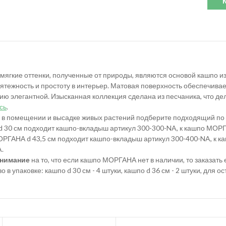
 мягкие оттенки, полученные от природы, являются основой кашпо 
ятежность и простоту в интерьер. Матовая поверхность обеспечивае
ию элегантной. Изысканная коллекция сделана из песчаника, что дел
сь
.
 в помещении и высадке живых растений подберите подходящий по
 30 см подходит кашпо-вкладыш артикул 300-300-NA, к кашпо МОРГ
МОРГАНА d 43,5 см подходит кашпо-вкладыш артикул 300-400-NA, к 
.
нимание
на то, что если кашпо МОРГАНА нет в наличии, то заказать
о в упаковке: кашпо d 30 см - 4 штуки, кашпо d 36 см - 2 штуки, для о