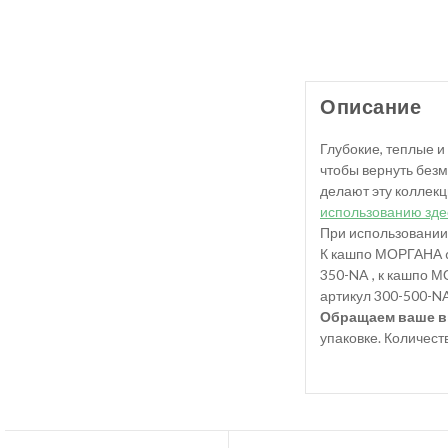
Описание
Глубокие, теплые и
чтобы вернуть безм
делают эту коллекц
использованию зде
При использовании
К кашпо МОРГАНА d
350-NA , к кашпо 
артикул 300-500-NA
Обращаем ваше в
упаковке. Количеств