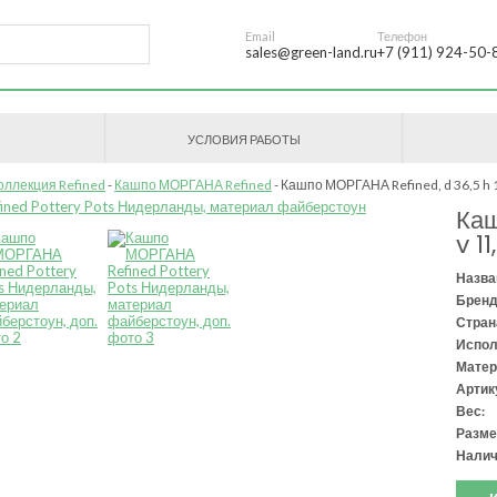
Email
Телефон
sales@green-land.ru
+7 (911) 924-50-
УСЛОВИЯ РАБОТЫ
оллекция Refined
Кашпо МОРГАНА Refined
Кашпо МОРГАНА Refined, d 36,5 h 1
Каш
v 1
Назва
Бренд
Стран
Испол
Матер
Артик
Вес:
Разме
Налич