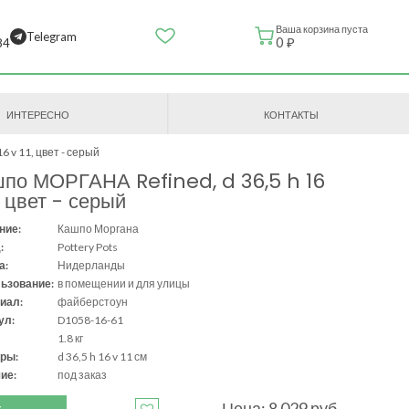
Ваша корзина пуста
Telegram
0 ₽
84
ИНТЕРЕСНО
КОНТАКТЫ
6 v 11, цвет - серый
по МОРГАНА Refined, d 36,5 h 16
1, цвет - серый
ние:
Кашпо Моргана
:
Pottery Pots
а:
Нидерланды
ьзование:
в помещении и для улицы
иал:
файберстоун
ул:
D1058-16-61
1.8 кг
ры:
d 36,5 h 16 v 11 см
ие:
под заказ
Цена: 8 029 руб.