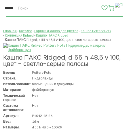
Главная
Каталог
Горшки и кашпо для цветов
Кашпо Pottery Pots
Коллекция Ridged
Кашпо ПАКС Ridged
Кашпо ПАКС Ridged, d 55 h 48,5 v 100, цвет - светло-серые полосы
Кашпо ПАКС Ridged, d 55 h 48,5 v 100,
цвет - светло-серые полосы
Бренд:
Pottery Pots
Страна:
Нидерланды
Использование:
в помещении и для улицы
Материал:
файберстоун
Технический
Нет
горшок:
Система
Нет
автополива:
Артикул:
P1042-48-26
Вес:
16 кг
Размеры:
d 55 h 48,5 v 100 см