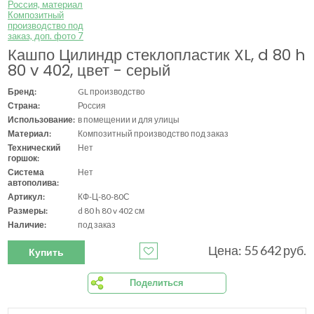
Кашпо Цилиндр стеклопластик XL, d 80 h
80 v 402, цвет - серый
Бренд:
GL производство
Страна:
Россия
Использование:
в помещении и для улицы
Материал:
Композитный производство под заказ
Технический
Нет
горшок:
Система
Нет
автополива:
Артикул:
КФ-Ц-80-80С
Размеры:
d 80 h 80 v 402 см
Наличие:
под заказ
Цена: 55 642 руб.
Купить
Поделиться