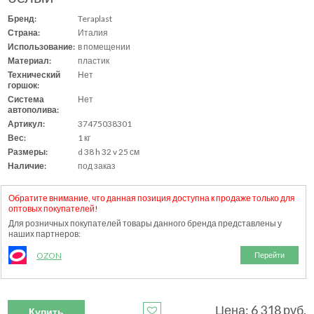
Бренд:
Teraplast
Страна:
Италия
Использование:
в помещении
Материал:
пластик
Технический
Нет
горшок:
Система
Нет
автополива:
Артикул:
37475038301
Вес:
1 кг
Размеры:
d 38 h 32 v 25 см
Наличие:
под заказ
Обратите внимание, что данная позиция доступна к продаже только для
оптовых покупателей!
Для розничных покупателей товары данного бренда представлены у
наших партнеров:
OZON
Перейти
Цена: 6 318 руб.
Купить