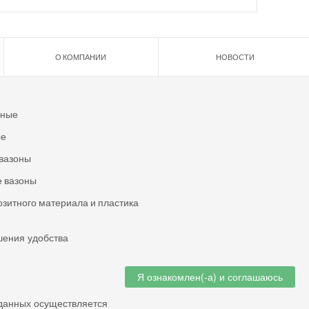
О КОМПАНИИ
НОВОСТИ
ьные
ые
вазоны
 вазоны
озитного материала и пластика
шения удобства
Я ознакомлен(-а) и соглашаюсь
данных осуществляется