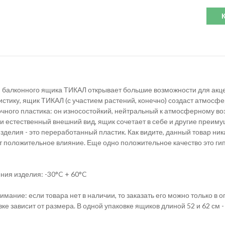
 балконного ящика ТИКАЛ открывает большие возможности для акце
стику, ящик ТИКАЛ (с участием растений, конечно) создаст атмосфе
чного пластика: он износостойкий, нейтральный к атмосферному во
 естественный внешний вид, ящик сочетает в себе и другие преимущ
изделия - это переработанный пластик. Как видите, данный товар н
т положительное влияние. Еще одно положительное качество это ги
ния изделия: -30°C + 60°C
ание: если товара нет в наличии, то заказать его можно только в 
ке зависит от размера. В одной упаковке ящиков длиной 52 и 62 см -