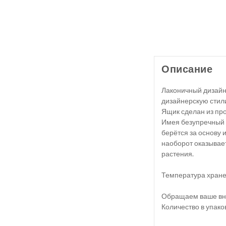
Описание
Лаконичный дизайн
дизайнерскую стили
Ящик сделан из про
Имея безупречный и
берётся за основу 
наоборот оказывае
растения.
Температура хране
Обращаем ваше вним
Количество в упаков