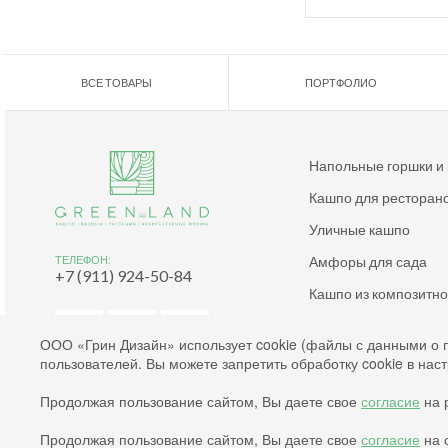
ВСЕ ТОВАРЫ
ПОРТФОЛИО
Напольные горшки и
Кашпо для ресторан
Уличные кашпо
Амфоры для сада
ТЕЛЕФОН:
+7 (911) 924-50-84
Кашпо из композитн
Дизайнерские кашпо
ООО «Грин Дизайн» использует cookie (файлы с данными о 
пользователей. Вы можете запретить обработку cookie в нас
Согласие на обработку файлов cookies
Продолжая пользование сайтом, Вы даете свое
согласие
на р
Согласие на обработку персональных данных
Политика конфиденциальности
Продолжая пользование сайтом, Вы даете свое
согласие
на 
2003-2026 © Green Land. All rights reserved.