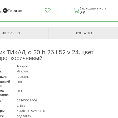
Ваша корзина пуста
Telegram
0 ₽
84
ИНТЕРЕСНО
КОНТАКТЫ
к ТИКАЛ, d 30 h 25 l 52 v 24, цвет
еро-коричневый
:
Teraplast
а:
Италия
иал:
пластик
ческий
Нет
к:
ема
Нет
олива:
ул:
33165052406
1.18 кг
ры:
d 30 h 25 l 52 v 24 см
ие:
под заказ