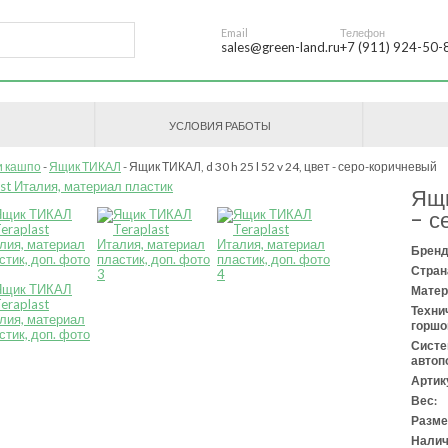
Email
Телефон
sales@green-land.ru
+7 (911) 924-50-
УСЛОВИЯ РАБОТЫ
и кашпо
Ящик ТИКАЛ
Ящик ТИКАЛ, d 30 h 25 l 52 v 24, цвет - серо-коричневый
Ящи
- с
Бренд
Стран
Матер
Техни
горшо
Сист
автоп
Артик
Вес:
Разме
Налич