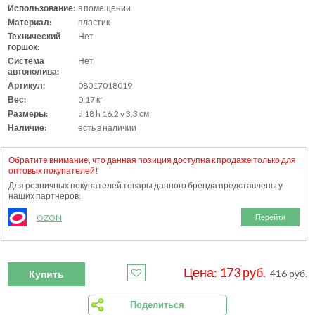
Использование:
в помещении
Материал:
пластик
Технический
Нет
горшок:
Система
Нет
автополива:
Артикул:
08017018019
Вес:
0.17 кг
Размеры:
d 18 h 16.2 v 3,3 см
Наличие:
есть в наличии
Обратите внимание, что данная позиция доступна к продаже только для
оптовых покупателей!
Для розничных покупателей товары данного бренда представлены у
наших партнеров:
OZON
Перейти
Цена: 173 руб.
416 руб.
Купить
Поделиться