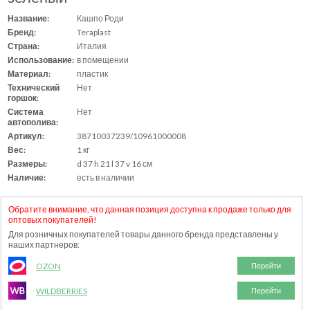
Название:
Кашпо Роди
Бренд:
Teraplast
Страна:
Италия
Использование:
в помещении
Материал:
пластик
Технический
Нет
горшок:
Система
Нет
автополива:
Артикул:
38710037239/10961000008
Вес:
1 кг
Размеры:
d 37 h 21 l 37 v 16 см
Наличие:
есть в наличии
Обратите внимание, что данная позиция доступна к продаже только для
оптовых покупателей!
Для розничных покупателей товары данного бренда представлены у
наших партнеров:
OZON
Перейти
WILDBERRIES
Перейти