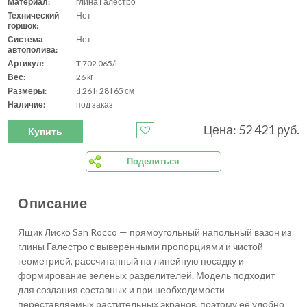
Материал:
глина Галестро
Технический
Нет
горшок:
Система
Нет
автополива:
Артикул:
T 702 065/L
Вес:
26 кг
Размеры:
d 26 h 28 l 65 см
Наличие:
под заказ
Цена: 52 421 руб.
Купить
Поделиться
Описание
Ящик Лиско San Rocco — прямоугольный напольный вазон из
глины Галестро с выверенными пропорциями и чистой
геометрией, рассчитанный на линейную посадку и
формирование зелёных разделителей. Модель подходит
для создания составных и при необходимости
переставляемых растительных экранов, поэтому её удобно