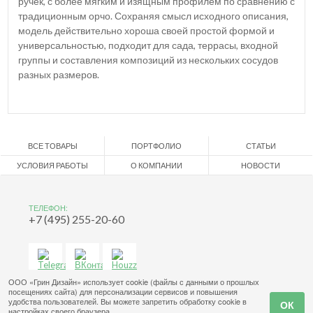
ручек, с более мягким и изящным профилем по сравнению с
традиционным орчо. Сохраняя смысл исходного описания,
модель действительно хороша своей простой формой и
универсальностью, подходит для сада, террасы, входной
группы и составления композиций из нескольких сосудов
разных размеров.
ВСЕ ТОВАРЫ
ПОРТФОЛИО
СТАТЬИ
УСЛОВИЯ РАБОТЫ
О КОМПАНИИ
НОВОСТИ
ТЕЛЕФОН:
+7 (495) 255-20-60
ООО «Грин Дизайн» использует cookie (файлы с данными о прошлых
посещениях сайта) для персонализации сервисов и повышения
удобства пользователей. Вы можете запретить обработку cookie в
настройках своего браузера.