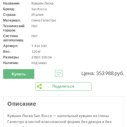
Название:
Кувшин Лиска
Бренд:
San Rocco
Страна:
Италия
Материал:
глина Галестро
Технический
Нет
горшок:
Система
Нет
автополива:
Артикул:
T 416 100
Вес:
120 кг
Размеры:
d 88 h 100 см
Наличие:
под заказ
Цена: 353 988 руб.
Купить
Поделиться
Описание
Кувшин Лиска San Rocco — напольный кувшин из глины
Галестро в чистой классической форме без декора и без