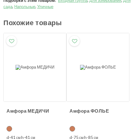
Подборки с этим товаром:
Входная группа
,
Для зонирования
,
Для
сада
,
Напольные
,
Уличные
Похожие товары
Амфора МЕДИЧИ
Амфора ФОЛЬЕ
d-41
h-41
d-75
h-85
см
см
см
см