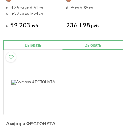
d-35
d-61
d-75
h-85
от
см до
см
см
см
h-37
h-54
от
см до
см
59 203
236 198
руб.
руб.
от
Выбрать
Выбрать
Амфора ФЕСТОНАТА