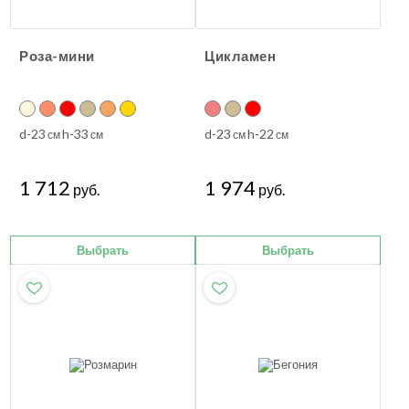
Роза-мини
Цикламен
d-23
h-33
d-23
h-22
см
см
см
см
1 712
1 974
руб.
руб.
Выбрать
Выбрать