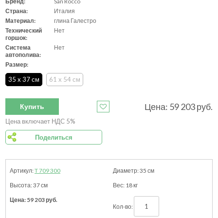
Бренд:
San Rocco
Страна:
Италия
Материал:
глина Галестро
Технический
Нет
горшок:
Система
Нет
автополива:
Размер:
35 x 37 см
61 x 54 см
Цена:
59 203
руб.
Купить
Цена включает НДС 5%
Поделиться
T 709 300
35
см
37
см
18
кг
59 203
руб.