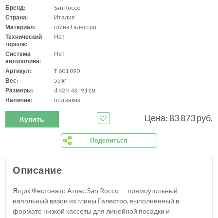
Бренд:
San Rocco
Страна:
Италия
Материал:
глина Галестро
Технический
Нет
горшок:
Система
Нет
автополива:
Артикул:
T 601 090
Вес:
55 кг
Размеры:
d 42 h 43 l 91 см
Наличие:
под заказ
Цена: 83 873 руб.
Купить
Поделиться
Описание
Ящик Фестонато Атлас San Rocco — прямоугольный
напольный вазон из глины Галестро, выполненный в
формате низкой кассеты для линейной посадки и