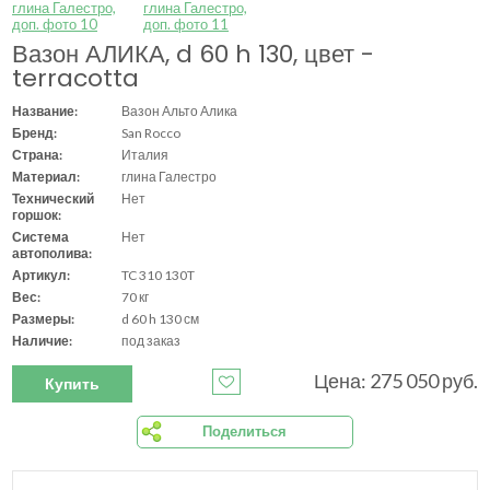
Вазон АЛИКА, d 60 h 130, цвет -
terracotta
Название:
Вазон Альто Алика
Бренд:
San Rocco
Страна:
Италия
Материал:
глина Галестро
Технический
Нет
горшок:
Система
Нет
автополива:
Артикул:
TC 310 130T
Вес:
70 кг
Размеры:
d 60 h 130 см
Наличие:
под заказ
Цена: 275 050 руб.
Купить
Поделиться