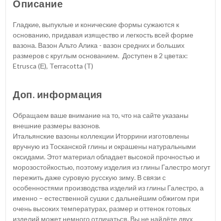
Описание
Гладкие, выпуклые и конические формы сужаются к
основанию, придавая изящество и легкость всей форме
вазона. Вазон Альто Алика - вазон средних и больших
размеров с круглым основанием. Доступен в 2 цветах:
Etrusca (Е), Terracotta (T)
Доп. информация
Обращаем ваше внимание на то, что на сайте указаны
внешние размеры вазонов.
Итальянские вазоны коллекции Иторрини изготовлены
вручную из Тосканской глины и окрашены натуральными
оксидами. Этот материал обладает высокой прочностью и
морозостойкостью, поэтому изделия из глины Галестро могут
пережить даже суровую русскую зиму. В связи с
особенностями производства изделий из глины Галестро, а
именно – естественной сушки с дальнейшим обжигом при
очень высоких температурах, размер и оттенок готовых
изделий может немного отличаться. Вы не найдёте двух