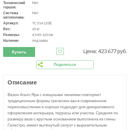
Технический
Нет
горшок:
Система
Нет
автополива:
Артикул:
TC 314 120Е
Вес:
65 кг
Размеры:
d 54 h 120 см
Наличие:
под заказ
Цена: 423 677 руб.
Купить
Поделиться
Описание
Вазон Альто Яра с изящными линиями повторяет
традиционные формы греческих ваз в современном
переосмыслении и хорошо подходит для декоративного
оформления интерьера, террасы или участка. Средняя по
размеру ваза с круглым основанием выполнена из глины
Галестро, имеет вытянутый силуэт с выразительным