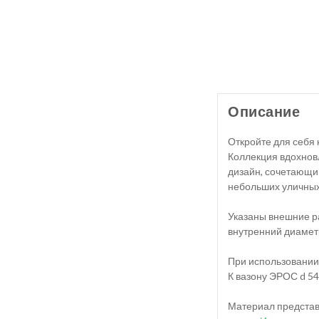
Описание
Откройте для себя 
Коллекция вдохнов
дизайн, сочетающий
небольших уличных
Указаны внешние ра
внутренний диаметр
При использовании
К вазону ЭРОС d 5
Материал представл