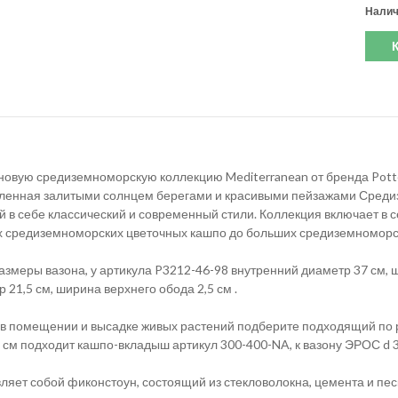
Налич
новую средиземноморскую коллекцию Mediterranean от бренда Potte
ленная залитыми солнцем берегами и красивыми пейзажами Сред
 в себе классический и современный стили. Коллекция включает в 
 средиземноморских цветочных кашпо до больших средиземноморск
змеры вазона, у артикула P3212-46-98 внутренний диаметр 37 см, ш
 21,5 см, ширина верхнего обода 2,5 см .
в помещении и высадке живых растений подберите подходящий по
4 см подходит кашпо-вкладыш артикул 300-400-NA, к вазону ЭРОС d
яет собой фиконстоун, состоящий из стекловолокна, цемента и пес