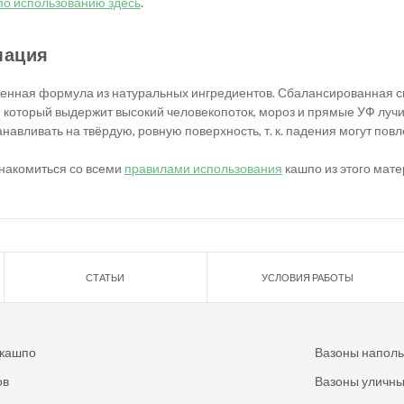
по использованию здесь
.
мация
менная формула из натуральных ингредиентов. Сбалансированная см
 который выдержит высокий человекопоток, мороз и прямые УФ лучи
навливать на твёрдую, ровную поверхность, т. к. падения могут повл
накомиться со всеми
правилами использования
кашпо из этого мате
СТАТЬИ
УСЛОВИЯ РАБОТЫ
 кашпо
Вазоны напол
ов
Вазоны уличн