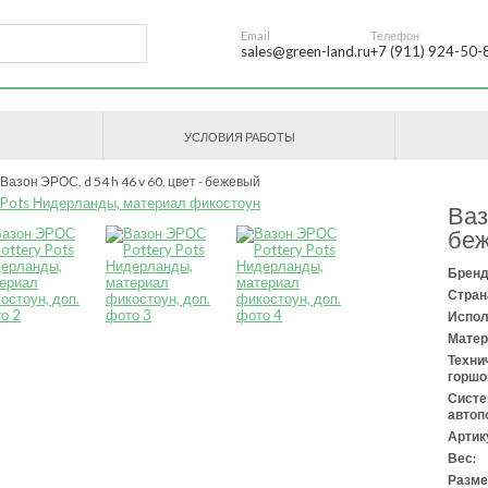
Email
Телефон
sales@green-land.ru
+7 (911) 924-50-
УСЛОВИЯ РАБОТЫ
Вазон ЭРОС, d 54 h 46 v 60, цвет - бежевый
Ваз
бе
Бренд
Стран
Испол
Матер
Техни
горшо
Сист
автоп
Артик
Вес:
Разме