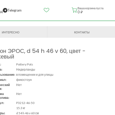
Ваша корзина пуста
Telegram
0 ₽
84
ИНТЕРЕСНО
КОНТАКТЫ
он ЭРОС, d 54 h 46 v 60, цвет -
жевый
:
Pottery Pots
а:
Нидерланды
ьзование:
в помещении и для улицы
иал:
фикостоун
ческий
Нет
к:
ема
Нет
олива:
ул:
P3212-46-50
15.3 кг
ры:
d 54 h 46 v 60 см