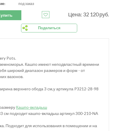
ие:
под заказ
Цена: 32 120 руб.
Купить
Поделиться
ry Pots.
иземноморья. Кашпо имеют неподвластный времени
себя широкий диапазон размеров и форм - от
их вазонов.
ирина верхнего обода 3 см,у артикула P3212-28-98
 размеру
Кашпо-вкладыш
 33 см подходит кашпо-вкладыш артикул 300-210-NA
ка. Подходит для использования в помещении и на