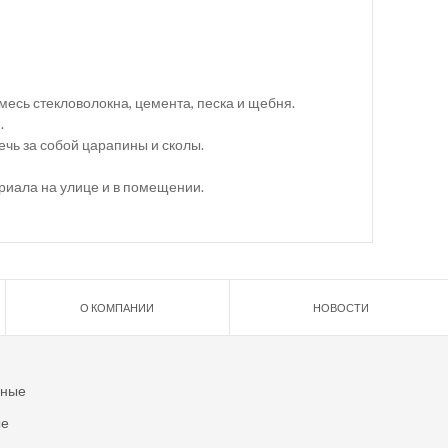
есь стекловолокна, цемента, песка и щебня.
.
ечь за собой царапины и сколы.
риала на улице и в помещении.
О КОМПАНИИ
НОВОСТИ
ьные
ые