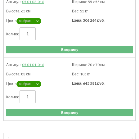
05 01 02-016
55 x 55
см
65
см
55
кг
306 264
руб.
В корзину
05 01 01-016
70 x 70
см
83
см
105
кг
645 581
руб.
В корзину