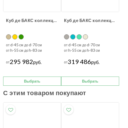
Куб де БАКС коллекция Шато
Куб де БАКС коллекция Бретань
d-45
d-70
d-45
d-70
от
см до
см
от
см до
см
h-55
h-83
h-55
h-83
от
см до
см
от
см до
см
295 982
319 486
руб.
руб.
от
от
Выбрать
Выбрать
С этим товаром покупают