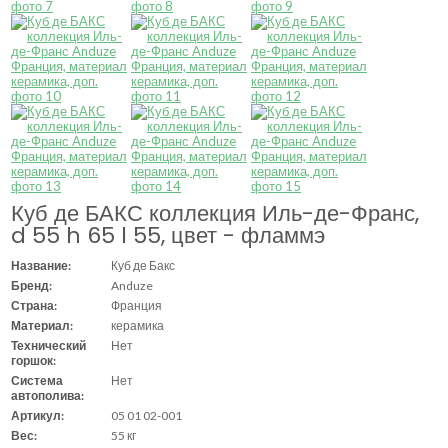
Куб де БАКС коллекция Иль-де-Франс,
d 55 h 65 l 55, цвет - фламмэ
Название:
Куб де Бакс
Бренд:
Anduze
Страна:
Франция
Материал:
керамика
Технический
Нет
горшок:
Система
Нет
автополива:
Артикул:
05 01 02-001
Вес:
55 кг