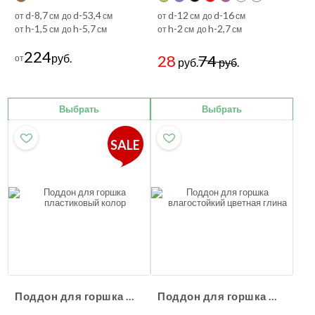
d-8,7
d-53,4
d-12
d-16
от
см до
см
от
см до
см
h-1,5
h-5,7
h-2
h-2,7
от
см до
см
от
см до
см
224
руб.
28
74
от
руб.
руб.
Выбрать
Выбрать
SALE
Поддон для горшка пластиковый колор
Поддон для горшка влагостойкий цветная глина