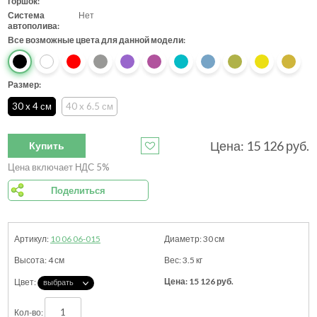
горшок:
Система
Нет
автополива:
Все возможные цвета для данной модели:
Размер:
30 x 4 см
40 x 6.5 см
Цена:
15 126
руб.
Купить
Цена включает НДС 5%
Поделиться
10 06 06-015
30
см
4
см
3.5
кг
15 126
руб.