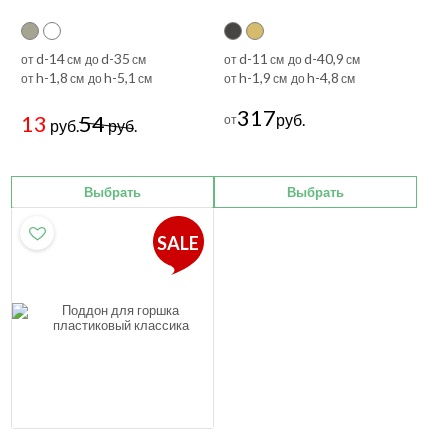
d-14
d-35
d-11
d-40,9
от
см до
см
от
см до
см
h-1,8
h-5,1
h-1,9
h-4,8
от
см до
см
от
см до
см
317
13
54
руб.
от
руб.
руб.
Выбрать
Выбрать
SALE