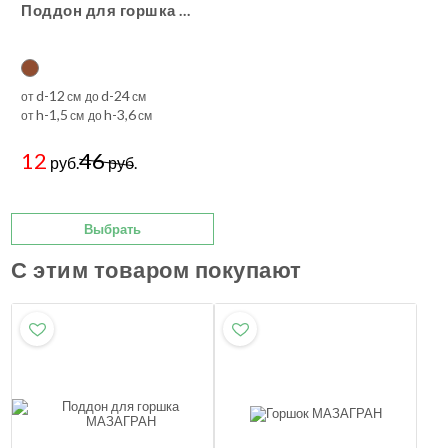
Поддон для горшка пластиковый классика
d-12
d-24
от
см до
см
h-1,5
h-3,6
от
см до
см
12
46
руб.
руб.
Выбрать
С этим товаром покупают