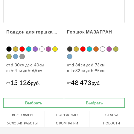
Поддон для горшка МАЗАГРАН
Горшок МАЗАГРАН
d-30
d-40
d-34
d-73
от
см до
см
от
см до
см
h-4
h-6,5
h-32
h-95
от
см до
см
от
см до
см
15 126
48 473
руб.
руб.
от
от
Выбрать
Выбрать
ВСЕ ТОВАРЫ
ПОРТФОЛИО
СТАТЬИ
УСЛОВИЯ РАБОТЫ
О КОМПАНИИ
НОВОСТИ