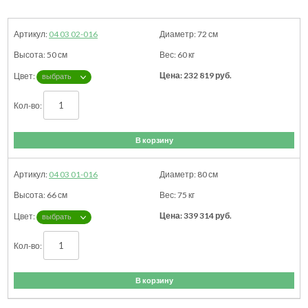
04 03 02-016
72
см
50
см
60
кг
232 819
руб.
В корзину
04 03 01-016
80
см
66
см
75
кг
339 314
руб.
В корзину