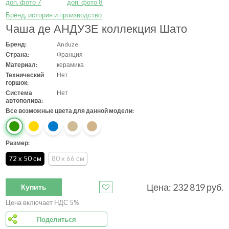
Бренд, история и производство
Чаша де АНДУЗЕ коллекция Шато
Бренд:
Anduze
Страна:
Франция
Материал:
керамика
Технический
Нет
горшок:
Система
Нет
автополива:
Все возможные цвета для данной модели:
Размер:
72 x 50 см
80 x 66 см
Цена:
232 819
руб.
Купить
Цена включает НДС 5%
Поделиться