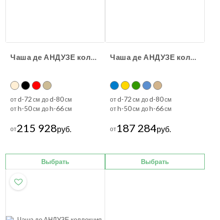
Чаша де АНДУЗЕ коллекция Лимож
Чаша де АНДУЗЕ коллекция Иль-де-Франс
d-72
d-80
d-72
d-80
от
см до
см
от
см до
см
h-50
h-66
h-50
h-66
от
см до
см
от
см до
см
215 928
187 284
руб.
руб.
от
от
Выбрать
Выбрать