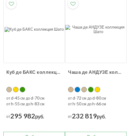
Куб де БАКС коллекция Шато
Чаша де АНДУЗЕ коллекция Шато
d-45
d-70
d-72
d-80
от
см до
см
от
см до
см
h-55
h-83
h-50
h-66
от
см до
см
от
см до
см
295 982
232 819
руб.
руб.
от
от