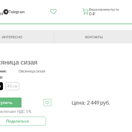
Ваша корзина пуста
Telegram
0 ₽
84
ИНТЕРЕСНО
КОНТАКТЫ
яница сизая
ние:
Овсяница сизая
р:
м
40 см
Цена:
2 449
руб.
Купить
включает НДС 5%
Поделиться