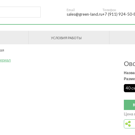
Email
Телефон
sales@green-land.ru
+7 (911) 924-50-
УСЛОВИЯ РАБОТЫ
зая
Овс
Назва
Разме
40 с
Цена 