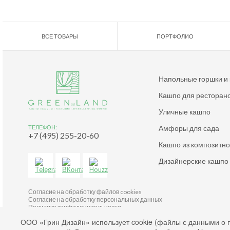
ВСЕ ТОВАРЫ
ПОРТФОЛИО
Напольные горшки и
Кашпо для ресторан
Уличные кашпо
Амфоры для сада
ТЕЛЕФОН:
+7 (495) 255-20-60
Кашпо из композитн
Дизайнерские кашпо
Согласие на обработку файлов cookies
Согласие на обработку персональных данных
Политика конфиденциальности
2003-2026 © Green Land. All rights reserved.
ООО «Грин Дизайн» использует cookie (файлы с данными о 