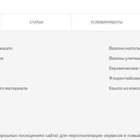
СТАТЬИ
УСЛОВИЯ РАБОТЫ
 кашпо
Вазоны напол
ов
Вазоны уличн
Керамические 
Флорентийские
ого материала
Кашпо из комп
прошлых посещениях сайта) для персонализации сервисов и повы