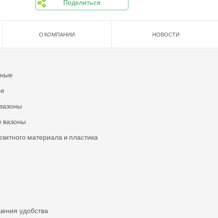
Поделиться
О КОМПАНИИ
НОВОСТИ
ьные
ые
вазоны
 вазоны
озитного материала и пластика
шения удобства