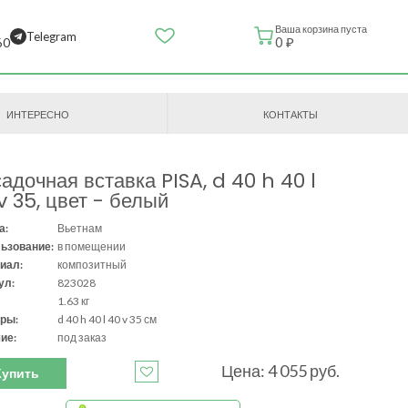
Ваша корзина пуста
Telegram
0 ₽
60
ИНТЕРЕСНО
КОНТАКТЫ
адочная вставка PISA, d 40 h 40 l
v 35, цвет - белый
а:
Вьетнам
ьзование:
в помещении
иал:
композитный
ул:
823028
1.63 кг
ры:
d 40 h 40 l 40 v 35 см
ие:
под заказ
Цена: 4 055 руб.
Купить