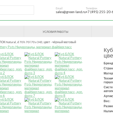
Email
Телефон
sales@green-land.ru
+7 (495) 255-20-
УСЛОВИЯ РАБОТЫ
ОК Natural, d 70 h 70 l 70 v 343, цвет - чёрный матовый
Куб
цве
Бренд
Стран
Матер
Техни
горшо
Сист
автоп
Артик
Вес:
Разме
Налич