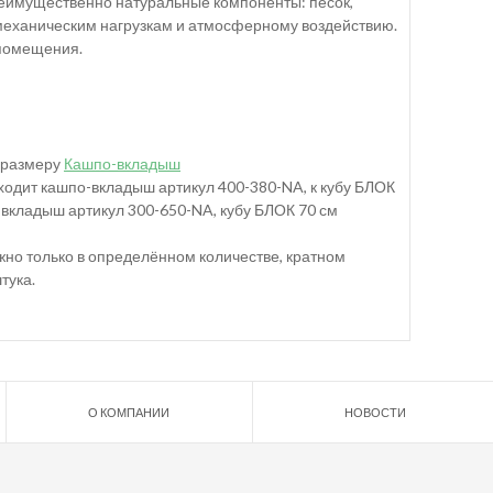
реимущественно натуральные компоненты: песок,
 механическим нагрузкам и атмосферному воздействию.
 помещения.
 размеру
Кашпо-вкладыш
дходит кашпо-вкладыш артикул 400-380-NA, к кубу БЛОК
-вкладыш артикул 300-650-NA, кубу БЛОК 70 см
можно только в определённом количестве, кратном
тука.
О КОМПАНИИ
НОВОСТИ