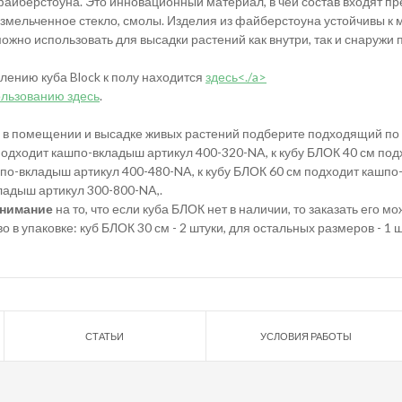
файберстоуна. Это инновационный материал, в чей состав входят п
измельченное стекло, смолы. Изделия из файберстоуна устойчивы к
можно использовать для высадки растений как внутри, так и снаружи
лению куба Block к полу находится
здесь<./a>
ользованию
здесь
.
 в помещении и высадке живых растений подберите подходящий по
подходит кашпо-вкладыш артикул 400-320-NA, к кубу БЛОК 40 см по
по-вкладыш артикул 400-480-NA, к кубу БЛОК 60 см подходит кашпо
ладыш артикул 300-800-NA,.
нимание
на то, что если куба БЛОК нет в наличии, то заказать его 
о в упаковке: куб БЛОК 30 см - 2 штуки, для остальных размеров - 1 ш
СТАТЬИ
УСЛОВИЯ РАБОТЫ