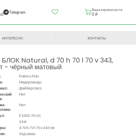
Ваша корзина пуста
Telegram
0 ₽
60
ИНТЕРЕСНО
КОНТАКТЫ
 БЛОК Natural, d 70 h 70 l 70 v 343,
т - чёрный матовый
:
Pottery Pots
а:
Нидерланды
иал:
файбергласс
ческий
Нет
к:
ема
Нет
олива:
ул:
E1003-70-01
24 кг
ры:
d 70 h 70 l 70 v 343 см
ие:
под заказ