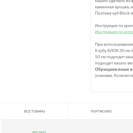
Кашпо сделано из 
каменная крошка, 
Поэтому куб Block 
Инструкция по креп
Инструкция по исп
При использовании
К кубу БЛОК 30 см 
50 см подходит каш
подходит кашпо-вк
Обращаем ваше в
упаковке. Количеств
ВСЕ ТОВАРЫ
ПОРТФОЛИО