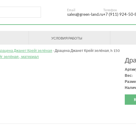
Email
Телефон
sales@green-land.ru
+7 (911) 924-50-
УСЛОВИЯ РАБОТЫ
рацена Джанет Крейг зелёная
Драцена Джанет Крейг зелёная, h 150
Дра
Артик
Вес:
Разме
Налич