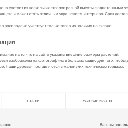
ена состоит из нескольких стволов разной высоты с однотонными з
оящего и может стать отличным украшением интерьера. Срок достав
в распродаже участвует только товар из наличия на складе.
мация
мание на то, что на сайте указаны внешние размеры растений.
вья изображены на фотографиях в больших кашпо для того, чтобы д
ре. Наши деревья поставляются в маленьких технических горшках.
СТАТЬИ
УСЛОВИЯ РАБОТЫ
 кашпо
Вазоны напол