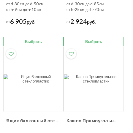
d-30
d-50
d-30
d-85
от
см до
см
от
см до
см
h-9
h-10
h-25
h-70
от
см до
см
от
см до
см
6 905
2 924
руб.
руб.
от
от
Выбрать
Выбрать
Ящик балконный стеклопластик
Кашпо Прямоугольное стеклопластик