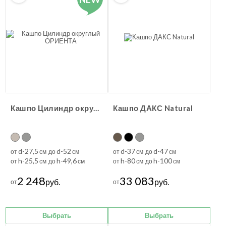
Кашпо Цилиндр округлый ОРИЕНТА
Кашпо ДАКС Natural
d-27,5
d-52
d-37
d-47
от
см до
см
от
см до
см
h-25,5
h-49,6
h-80
h-100
от
см до
см
от
см до
см
2 248
33 083
руб.
руб.
от
от
Выбрать
Выбрать