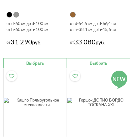
d-60
d-100
d-54,5
d-66,4
от
см до
см
от
см до
см
h-60
h-100
h-38,4
h-45,6
от
см до
см
от
см до
см
31 290
33 080
руб.
руб.
от
от
Выбрать
Выбрать
NEW