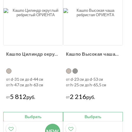
Кашпо Цилиндр округлый ребристый ОРИЕНТА
Кашпо Высокая чаша ребристая ОРИЕНТА
d-31
d-44
d-23
d-53
от
см до
см
от
см до
см
h-47
h-63
h-25
h-65,5
от
см до
см
от
см до
см
5 812
2 216
руб.
руб.
от
от
Выбрать
Выбрать
NEW