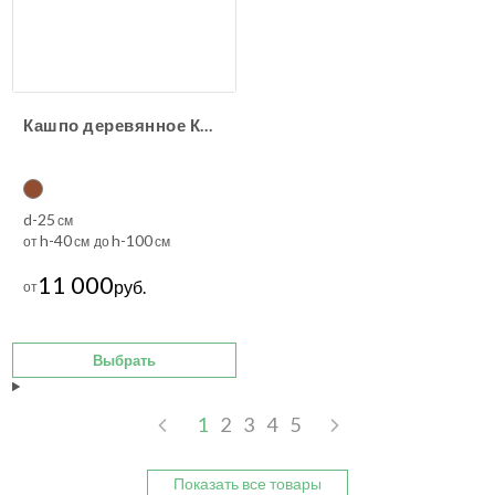
Кашпо деревянное КД007
d-25
см
h-40
h-100
от
см до
см
11 000
руб.
от
Выбрать
1
2
3
4
5
Показать все товары