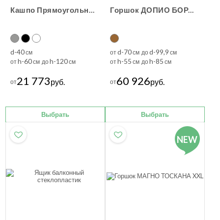
Кашпо Прямоугольное стеклопластик
Горшок ДОПИО БОРДО ТОСКАНА XXL
d-40
d-70
d-99,9
см
от
см до
см
h-60
h-120
h-55
h-85
от
см до
см
от
см до
см
21 773
60 926
руб.
руб.
от
от
Выбрать
Выбрать
NEW