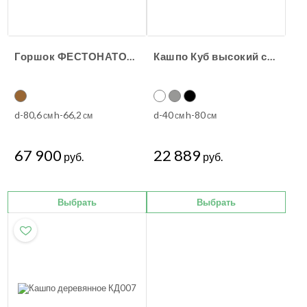
Горшок ФЕСТОНАТО ТОСКАНА XXL
Кашпо Куб высокий стеклопластик
d-80,6
h-66,2
d-40
h-80
см
см
см
см
67 900
22 889
руб.
руб.
Выбрать
Выбрать