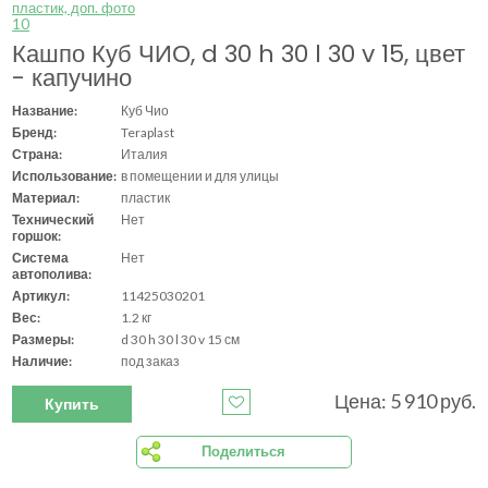
Кашпо Куб ЧИО, d 30 h 30 l 30 v 15, цвет
- капучино
Название:
Куб Чио
Бренд:
Teraplast
Страна:
Италия
Использование:
в помещении и для улицы
Материал:
пластик
Технический
Нет
горшок:
Система
Нет
автополива:
Артикул:
11425030201
Вес:
1.2 кг
Размеры:
d 30 h 30 l 30 v 15 см
Наличие:
под заказ
Цена: 5 910 руб.
Купить
Поделиться