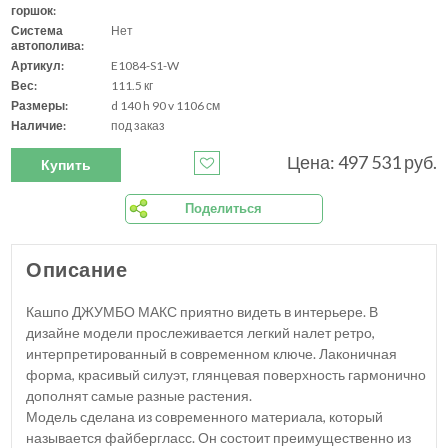
горшок:
Система
Нет
автополива:
Артикул:
E1084-S1-W
Вес:
111.5 кг
Размеры:
d 140 h 90 v 1106 см
Наличие:
под заказ
Цена: 497 531 руб.
Купить
Поделиться
Описание
Кашпо ДЖУМБО МАКС приятно видеть в интерьере. В
дизайне модели прослеживается легкий налет ретро,
интерпретированный в современном ключе. Лаконичная
форма, красивый силуэт, глянцевая поверхность гармонично
дополнят самые разные растения.
Модель сделана из современного материала, который
называется файбергласс. Он состоит преимущественно из