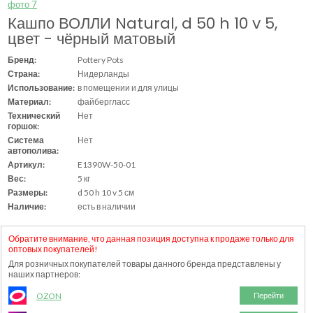
Кашпо ВОЛЛИ Natural, d 50 h 10 v 5,
цвет - чёрный матовый
Бренд:
Pottery Pots
Страна:
Нидерланды
Использование:
в помещении и для улицы
Материал:
файбергласс
Технический
Нет
горшок:
Система
Нет
автополива:
Артикул:
E1390W-50-01
Вес:
5 кг
Размеры:
d 50 h 10 v 5 см
Наличие:
есть в наличии
Обратите внимание, что данная позиция доступна к продаже только для
оптовых покупателей!
Для розничных покупателей товары данного бренда представлены у
наших партнеров:
OZON
Перейти