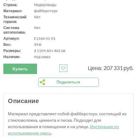
Страна:
Нидерланды
Материал:
файберстоун
Технический
Нет
горшок:
Система
Нет
автополива:
Артикул:
E1166-S1-01
Вес:
39 кг
Размеры:
d 110 h 60 v 463 см
Наличие:
под заказ
Цена: 207 331 руб.
Купить
Поделиться
Описание
Материал представляет собой файберстоун, состоящий из
стекловолокна, цемента и песка. Подходит для
использования в помещении и на улице.
Инструкция по
использованию здесь
.