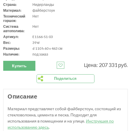
Страна:
Нидерланды
Материал:
файберстоун
Технический
Нет
горшок:
Система
Нет
автополива:
Артикул:
E1166-S1-03
Вес:
39 кг
Размеры:
d 110 h 60 v 463 см
Наличие:
под заказ
Цена: 207 331 руб.
Купить
Поделиться
Описание
Материал представляет собой файберстоун, состоящий из
стекловолокна, цемента и песка. Подходит для
использования в помещении и на улице.
Инструкция по
использованию здесь
.