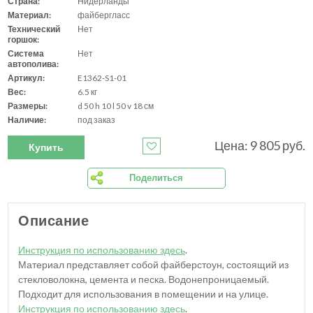
Страна:
Нидерланды
Материал:
файбергласс
Технический
Нет
горшок:
Система
Нет
автополива:
Артикул:
E1362-S1-01
Вес:
6.5 кг
Размеры:
d 50 h 10 l 50 v 18 см
Наличие:
под заказ
Цена: 9 805 руб.
Купить
Поделиться
Описание
Инструкция по использованию здесь
.
Материал представляет собой файберстоун, состоящий из
стекловолокна, цемента и песка. Водонепроницаемый.
Подходит для использования в помещении и на улице.
Инструкция по использованию здесь
.