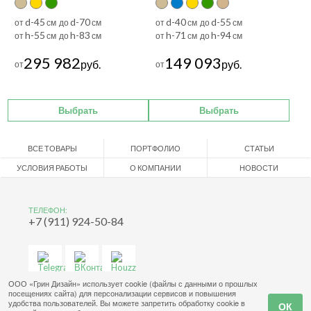
d-45
d-70
d-40
d-55
от
см до
см
от
см до
см
h-55
h-83
h-71
h-94
от
см до
см
от
см до
см
295 982
149 093
руб.
руб.
от
от
Выбрать
Выбрать
ВСЕ ТОВАРЫ
ПОРТФОЛИО
СТАТЬИ
УСЛОВИЯ РАБОТЫ
О КОМПАНИИ
НОВОСТИ
ТЕЛЕФОН:
+7 (911) 924-50-84
ООО «Грин Дизайн» использует cookie (файлы с данными о прошлых
посещениях сайта) для персонализации сервисов и повышения
удобства пользователей. Вы можете запретить обработку cookie в