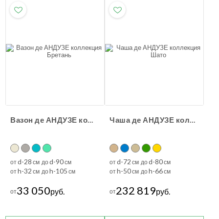
Вазон де АНДУЗЕ коллекция Бретань
Чаша де АНДУЗЕ коллекция Шато
d-28
d-90
d-72
d-80
от
см до
см
от
см до
см
h-32
h-105
h-50
h-66
от
см до
см
от
см до
см
33 050
232 819
руб.
руб.
от
от