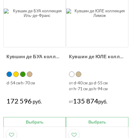
Кувшин де БУА коллекция Иль-де-Франс
Кувшин де ЮЛЕ коллекция Лимож
d-54
h-70
d-40
d-55
см
см
от
см до
см
h-71
h-94
от
см до
см
172 596
135 874
руб.
руб.
от
Выбрать
Выбрать