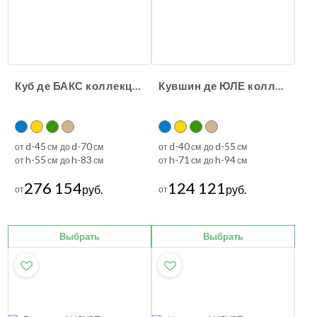
Куб де БАКС коллекция Иль-де-Франс
Кувшин де ЮЛЕ коллекция Иль-де-Франс
d-45
d-70
d-40
d-55
от
см до
см
от
см до
см
h-55
h-83
h-71
h-94
от
см до
см
от
см до
см
276 154
124 121
руб.
руб.
от
от
Выбрать
Выбрать