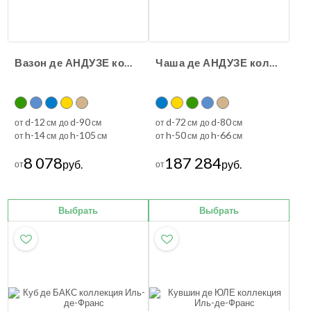
Вазон де АНДУЗЕ коллекция Иль-де-Франс
Чаша де АНДУЗЕ коллекция Иль-де-Франс
d-12
d-90
d-72
d-80
от
см до
см
от
см до
см
h-14
h-105
h-50
h-66
от
см до
см
от
см до
см
8 078
187 284
руб.
руб.
от
от
Выбрать
Выбрать