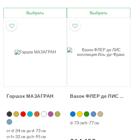
Выбрать
Выбрать
Горшок МАЗАГРАН
Вазон ФЛЕР де ЛИС коллекция Иль-де-Франс
d-73
h-77
см
см
d-34
d-73
от
см до
см
h-32
h-95
от
см до
см