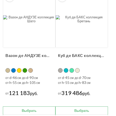
Вазон де АНДУЗЕ коллекция Шато
Куб де БАКС коллекция Бретань
d-46
d-90
d-45
d-70
от
см до
см
от
см до
см
h-55
h-105
h-55
h-83
от
см до
см
от
см до
см
121 183
319 486
руб.
руб.
от
от
Выбрать
Выбрать