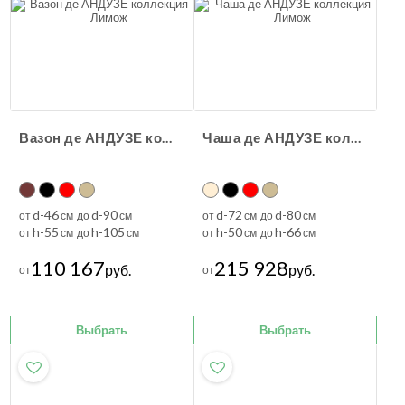
Вазон де АНДУЗЕ коллекция Лимож
Чаша де АНДУЗЕ коллекция Лимож
d-46
d-90
d-72
d-80
от
см до
см
от
см до
см
h-55
h-105
h-50
h-66
от
см до
см
от
см до
см
110 167
215 928
руб.
руб.
от
от
Выбрать
Выбрать