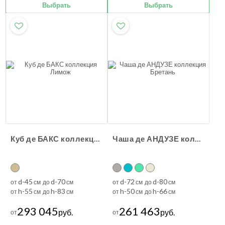
Выбрать
Выбрать
Куб де БАКС коллекция Лимож
Чаша де АНДУЗЕ коллекция Бретань
d-45
d-70
d-72
d-80
от
см до
см
от
см до
см
h-55
h-83
h-50
h-66
от
см до
см
от
см до
см
293 045
261 463
руб.
руб.
от
от