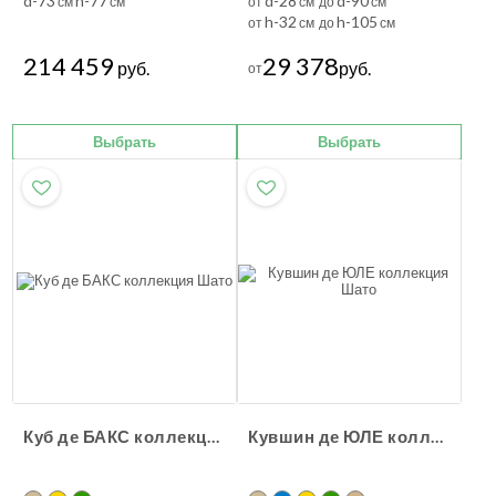
d-73
h-77
d-28
d-90
см
см
от
см до
см
h-32
h-105
от
см до
см
214 459
29 378
руб.
руб.
от
Выбрать
Выбрать
Куб де БАКС коллекция Шато
Кувшин де ЮЛЕ коллекция Шато