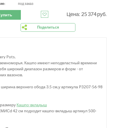
ие:
под заказ
Цена: 25 374 руб.
Купить
Поделиться
ry Pots.
иземноморья. Кашпо имеют неподвластный времени
себя широкий диапазон размеров и форм - от
их вазонов.
 ширина верхнего обода 3.5 см,у артикула P3207-56-98
 размеру
Кашпо-вкладыш
ЕМИСd 42 см подходит кашпо-вкладыш артикул 500-