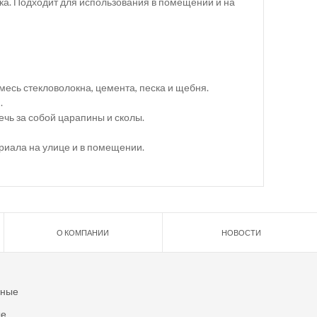
ка. Подходит для использования в помещении и на
есь стекловолокна, цемента, песка и щебня.
.
ечь за собой царапины и сколы.
риала на улице и в помещении.
О КОМПАНИИ
НОВОСТИ
ьные
ые