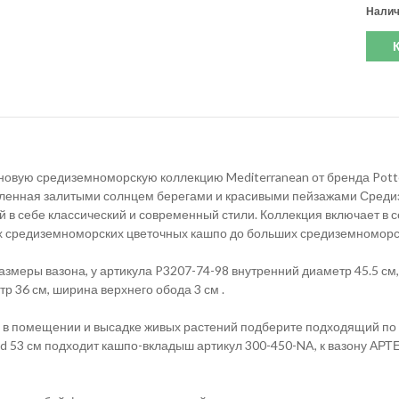
Налич
новую средиземноморскую коллекцию Mediterranean от бренда Potte
ленная залитыми солнцем берегами и красивыми пейзажами Сред
 в себе классический и современный стили. Коллекция включает в 
 средиземноморских цветочных кашпо до больших средиземноморск
змеры вазона, у артикула P3207-74-98 внутренний диаметр 45.5 см,
р 36 см, ширина верхнего обода 3 см .
 в помещении и высадке живых растений подберите подходящий по
d 53 см подходит кашпо-вкладыш артикул 300-450-NA, к вазону АРТ