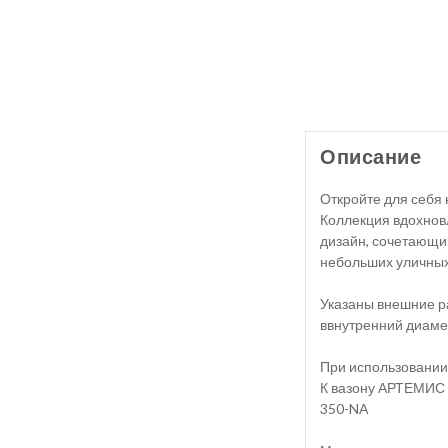
Описание
Откройте для себя 
Коллекция вдохнов
дизайн, сочетающий
небольших уличных
Указаны внешние ра
ввнутренний диамет
При использовании
К вазону АРТЕМИС 
350-NA