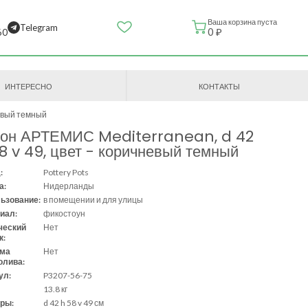
Ваша корзина пуста
Telegram
0 ₽
60
ИНТЕРЕСНО
КОНТАКТЫ
невый темный
зон АРТЕМИС Mediterranean, d 42
8 v 49, цвет - коричневый темный
:
Pottery Pots
а:
Нидерланды
ьзование:
в помещении и для улицы
иал:
фикостоун
ческий
Нет
к:
ема
Нет
олива:
ул:
P3207-56-75
13.8 кг
ры:
d 42 h 58 v 49 см