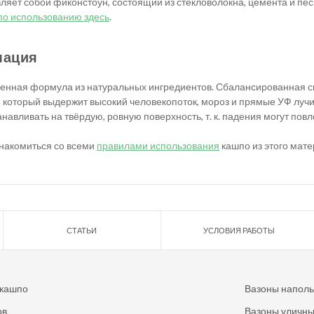
яет собой фиконстоун, состоящий из стекловолокна, цемента и пес
по использованию здесь
.
мация
менная формула из натуральных ингредиентов. Сбалансированная см
 который выдержит высокий человекопоток, мороз и прямые УФ лучи
навливать на твёрдую, ровную поверхность, т. к. падения могут повл
накомиться со всеми
правилами использования
кашпо из этого мате
СТАТЬИ
УСЛОВИЯ РАБОТЫ
 кашпо
Вазоны напол
ов
Вазоны уличн