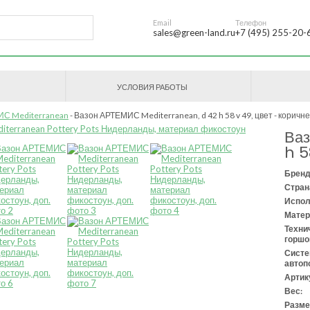
Email
Телефон
sales@green-land.ru
+7 (495) 255-20-
УСЛОВИЯ РАБОТЫ
С Mediterranean
Вазон АРТЕМИС Mediterranean, d 42 h 58 v 49, цвет - корич
Ва
h 5
Бренд
Стран
Испол
Матер
Техни
горшо
Сист
автоп
Артик
Вес:
Разме