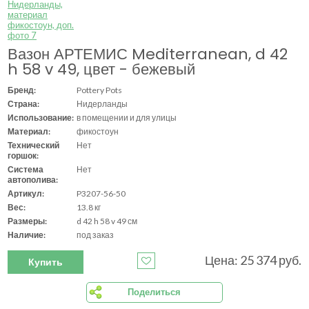
Вазон АРТЕМИС Mediterranean, d 42
h 58 v 49, цвет - бежевый
Бренд:
Pottery Pots
Страна:
Нидерланды
Использование:
в помещении и для улицы
Материал:
фикостоун
Технический
Нет
горшок:
Система
Нет
автополива:
Артикул:
P3207-56-50
Вес:
13.8 кг
Размеры:
d 42 h 58 v 49 см
Наличие:
под заказ
Цена: 25 374 руб.
Купить
Поделиться