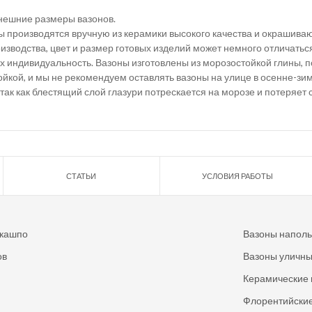
внешние размеры вазонов.
ы производятся вручную из керамики высокого качества и окрашива
зводства, цвет и размер готовых изделий может немного отличаться
х индивидуальность. Вазоны изготовлены из морозостойкой глины, п
йкой, и мы не рекомендуем оставлять вазоны на улице в осенне-зи
так как блестящий слой глазури потрескается на морозе и потеряет 
СТАТЬИ
УСЛОВИЯ РАБОТЫ
 кашпо
Вазоны напол
ов
Вазоны уличн
Керамические 
Флорентийские