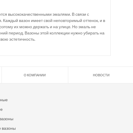
ются высококачественными эмалями. В связи с
. Каждый вазон имеет свой неповторимый оттенок, и в
оэтому их можно держать и на улице. Но эмаль не
мний период. Вазоны этой коллекции нужно убирать на
свою эстетичность.
О КОМПАНИИ
НОВОСТИ
ьные
ые
вазоны
 вазоны