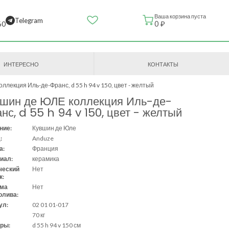
Ваша корзина пуста
Telegram
0 ₽
60
ИНТЕРЕСНО
КОНТАКТЫ
ллекция Иль-де-Франс, d 55 h 94 v 150, цвет - желтый
шин де ЮЛЕ коллекция Иль-де-
нс, d 55 h 94 v 150, цвет - желтый
ние:
Кувшин де Юле
:
Anduze
а:
Франция
иал:
керамика
ческий
Нет
к:
ема
Нет
олива:
ул:
02 01 01-017
70 кг
ры:
d 55 h 94 v 150 см