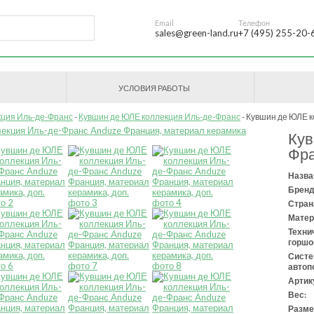
Email
Телефон
sales@green-land.ru
+7 (495) 255-20-
УСЛОВИЯ РАБОТЫ
ция Иль-де-Франс
Кувшин де ЮЛЕ коллекция Иль-де-Франс
Кувшин де ЮЛЕ ко
Кув
Фра
Назва
Бренд
Стран
Матер
Техни
горшо
Сист
автоп
Артик
Вес:
Разме