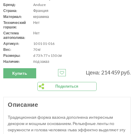
Бренд:
Anduze
Страна:
Франция
Материал:
керамика
Технический
Нет
горшок:
Система
Нет
автополива:
Артикул:
10 01 01-016
Вес:
70 кг
Размеры:
d 73 h 77 v 150 см
Наличие:
под заказ
Цена: 214 459 руб.
Купить
Поделиться
Описание
Традиционная форма вазона дополнена интересным
декором и мощным основанием. Рельефные ленты по
окружности и голова человека-льва эффектно выделяют эту