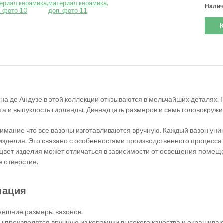
Налич
на де Андузе в этой коллекции открываются в мельчайших деталях. 
та и выпуклость гирлянды. Двенадцать размеров и семь головокружи
мание что все вазоны изготавливаются вручную. Каждый вазон уни
 изделия. Это связано с особенностями производственного процесс
о цвет изделия может отличаться в зависимости от освещения помеще
 отверстие.
мация
внешние размеры вазонов.
ы производятся вручную из керамики высокого качества и окрашива