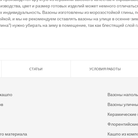
зводства, цвет и размер готовых изделий может немного отличаться
х индивидуальность. Вазоны изготовлены из морозостойкой глины, п
йкой, и мы не рекомендуем оставлять вазоны на улице в осенне-зим
лина") нужно убирать на зиму в помещение, так как блестящий слой 
СТАТЬИ
УСЛОВИЯ РАБОТЫ
 кашпо
Вазоны напол
ов
Вазоны уличн
Керамические 
Флорентийские
ого материала
Кашпо из комп