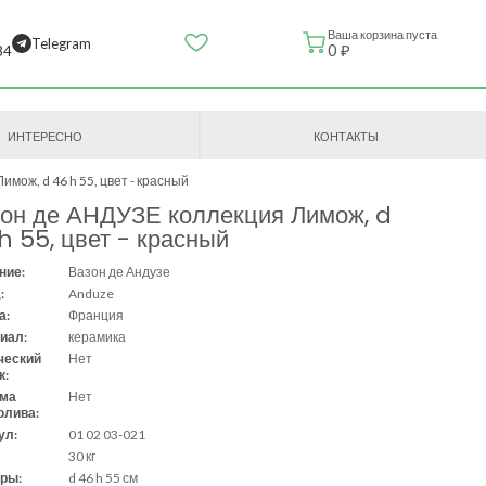
Ваша корзина пуста
Telegram
0 ₽
84
ИНТЕРЕСНО
КОНТАКТЫ
мож, d 46 h 55, цвет - красный
он де АНДУЗЕ коллекция Лимож, d
h 55, цвет - красный
ние:
Вазон де Андузе
:
Anduze
а:
Франция
иал:
керамика
ческий
Нет
к:
ема
Нет
олива:
ул:
01 02 03-021
30 кг
ры:
d 46 h 55 см