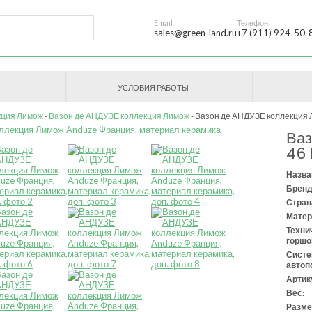
Email
Телефон
sales@green-land.ru
+7 (911) 924-50-
УСЛОВИЯ РАБОТЫ
кция Лимож
Вазон де АНДУЗЕ коллекция Лимож
Вазон де АНДУЗЕ коллекция Ли
Ваз
46 
Назва
Бренд
Стран
Матер
Техни
горшо
Сист
автоп
Артик
Вес:
Разме