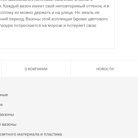
. Каждый вазон имеет свой неповторимый оттенок, и в
оэтому их можно держать и на улице. Но эмаль не
ний период. Вазоны этой коллекции (кроме цветового
глазури потрескается на морозе и потеряет свою
О КОМПАНИИ
НОВОСТИ
ьные
ые
вазоны
 вазоны
озитного материала и пластика