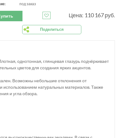
ие:
под заказ
Цена: 110 167 руб.
Купить
Поделиться
Плотная, однотонная, глянцевая глазурь подчёркивает
тельных цветов для создания ярких акцентов.
кален. Возможны небольшие отклонения от
а и использованием натуральных материалов. Также
ния и угла обзора.
ются высококачественными эмалями. В связи с