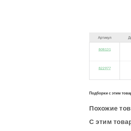
Артикул
Д
808131
822977
Подборки с этим това
Похожие то
С этим това