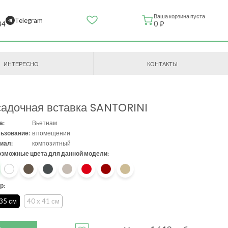
Ваша корзина пуста
Telegram
0 ₽
84
ИНТЕРЕСНО
КОНТАКТЫ
адочная вставка SANTORINI
а:
Вьетнам
ьзование:
в помещении
иал:
композитный
озможные цвета для данной модели:
р:
 35 см
40 x 41 см