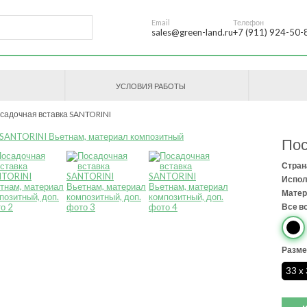
Email
Телефон
sales@green-land.ru
+7 (911) 924-50-
УСЛОВИЯ РАБОТЫ
садочная вставка SANTORINI
Пос
Стран
Испол
Матер
Все в
Разме
33 x