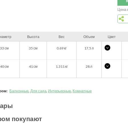
Цена 
иаметр
Высота
Вес
Объем
Цвет
33
см
35
см
0.69
кг
17,5 л
40
см
41
см
1.311
кг
28 л
ром:
Балконные
,
Для сада
,
Интерьерные
,
Комнатные
вары
ром покупают