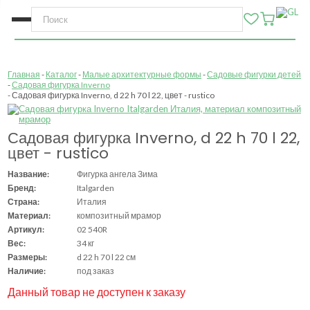
Главная
Каталог
Малые архитектурные формы
Садовые фигурки детей
Садовая фигурка Inverno
Садовая фигурка Inverno, d 22 h 70 l 22, цвет - rustico
Садовая фигурка Inverno, d 22 h 70 l 22,
цвет - rustico
Название:
Фигурка ангела Зима
Бренд:
Italgarden
Страна:
Италия
Материал:
композитный мрамор
Артикул:
02 540R
Вес:
34 кг
Размеры:
d 22 h 70 l 22 см
Наличие:
под заказ
Данный товар не доступен к заказу