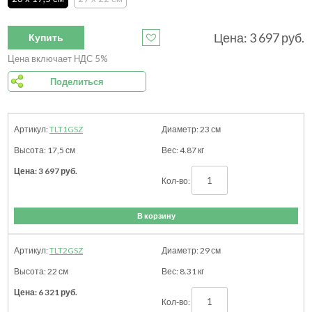
Цена:
3 697
руб.
Купить
Цена включает НДС 5%
Поделиться
TLT1GSZ
23
см
17,5
см
4.87
кг
3 697
руб.
В корзину
TLT2GSZ
29
см
22
см
8.31
кг
6 321
руб.