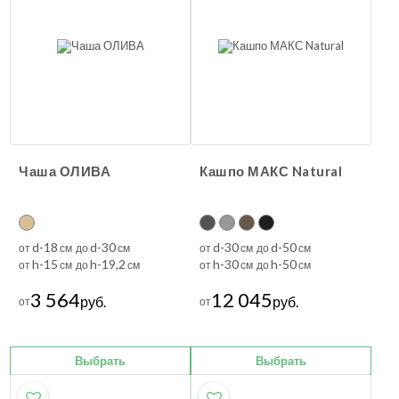
Чаша ОЛИВА
Кашпо МАКС Natural
d-18
d-30
d-30
d-50
от
см до
см
от
см до
см
h-15
h-19,2
h-30
h-50
от
см до
см
от
см до
см
3 564
12 045
руб.
руб.
от
от
Выбрать
Выбрать