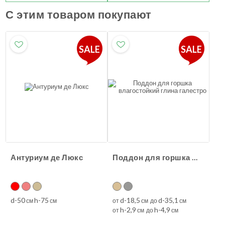
С этим товаром покупают
SALE
SALE
Антуриум де Люкс
Поддон для горшка влагостойкий глина галестро
d-50
h-75
d-18,5
d-35,1
см
см
от
см до
см
h-2,9
h-4,9
от
см до
см