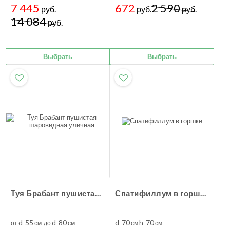
7 445
672
2 590
руб.
руб.
руб.
14 084
руб.
Выбрать
Выбрать
Туя Брабант пушистая шаровидная уличная
Спатифиллум в горшке
d-55
d-80
d-70
h-70
от
см до
см
см
см