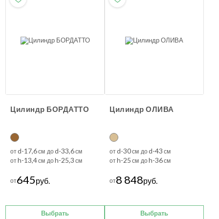
Цилиндр БОРДАТТО
Цилиндр ОЛИВА
d-17,6
d-33,6
d-30
d-43
от
см до
см
от
см до
см
h-13,4
h-25,3
h-25
h-36
от
см до
см
от
см до
см
645
8 848
руб.
руб.
от
от
Выбрать
Выбрать