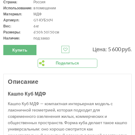
Страна:
Россия
Использование:
в помещении
Материал:
МДФ
Артикул:
GT-КУБ50Ч
Вес:
6 кг
Размеры:
d 50 h 50 l 50 см
Наличие:
под заказ
Цена: 5 600 руб.
Купить
Поделиться
Описание
Кашпо Куб МДФ
Кашпо Куб МДФ — компактная интерьерная модель с
лаконичной геометрией, которая подходит для
современного озеленения жилых, коммерческих и
общественных пространств. Форма куба делает такое кашпо
универсальным: оно хорошо смотрится как