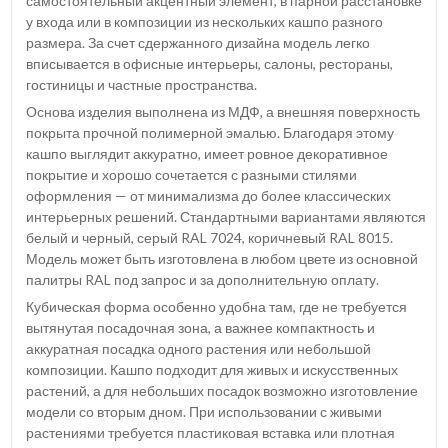
самостоятельный акцентный элемент, в парной расстановке
у входа или в композиции из нескольких кашпо разного
размера. За счет сдержанного дизайна модель легко
вписывается в офисные интерьеры, салоны, рестораны,
гостиницы и частные пространства.
Основа изделия выполнена из МДФ, а внешняя поверхность
покрыта прочной полимерной эмалью. Благодаря этому
кашпо выглядит аккуратно, имеет ровное декоративное
покрытие и хорошо сочетается с разными стилями
оформления — от минимализма до более классических
интерьерных решений. Стандартными вариантами являются
белый и черный, серый RAL 7024, коричневый RAL 8015.
Модель может быть изготовлена в любом цвете из основной
палитры RAL под запрос и за дополнительную оплату.
Кубическая форма особенно удобна там, где не требуется
вытянутая посадочная зона, а важнее компактность и
аккуратная посадка одного растения или небольшой
композиции. Кашпо подходит для живых и искусственных
растений, а для небольших посадок возможно изготовление
модели со вторым дном. При использовании с живыми
растениями требуется пластиковая вставка или плотная