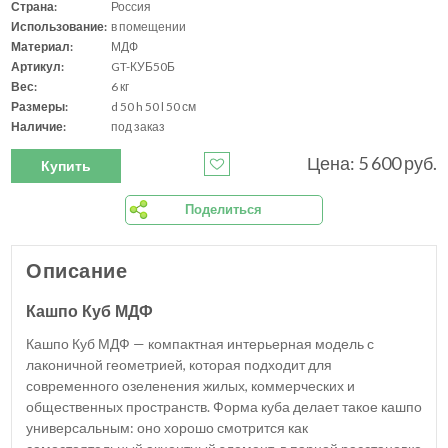
Страна:
Россия
Использование:
в помещении
Материал:
МДФ
Артикул:
GT-КУБ50Б
Вес:
6 кг
Размеры:
d 50 h 50 l 50 см
Наличие:
под заказ
Цена: 5 600 руб.
Купить
Поделиться
Описание
Кашпо Куб МДФ
Кашпо Куб МДФ — компактная интерьерная модель с
лаконичной геометрией, которая подходит для
современного озеленения жилых, коммерческих и
общественных пространств. Форма куба делает такое кашпо
универсальным: оно хорошо смотрится как