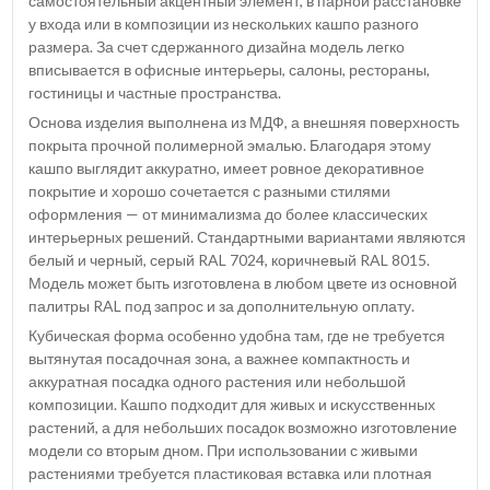
самостоятельный акцентный элемент, в парной расстановке
у входа или в композиции из нескольких кашпо разного
размера. За счет сдержанного дизайна модель легко
вписывается в офисные интерьеры, салоны, рестораны,
гостиницы и частные пространства.
Основа изделия выполнена из МДФ, а внешняя поверхность
покрыта прочной полимерной эмалью. Благодаря этому
кашпо выглядит аккуратно, имеет ровное декоративное
покрытие и хорошо сочетается с разными стилями
оформления — от минимализма до более классических
интерьерных решений. Стандартными вариантами являются
белый и черный, серый RAL 7024, коричневый RAL 8015.
Модель может быть изготовлена в любом цвете из основной
палитры RAL под запрос и за дополнительную оплату.
Кубическая форма особенно удобна там, где не требуется
вытянутая посадочная зона, а важнее компактность и
аккуратная посадка одного растения или небольшой
композиции. Кашпо подходит для живых и искусственных
растений, а для небольших посадок возможно изготовление
модели со вторым дном. При использовании с живыми
растениями требуется пластиковая вставка или плотная