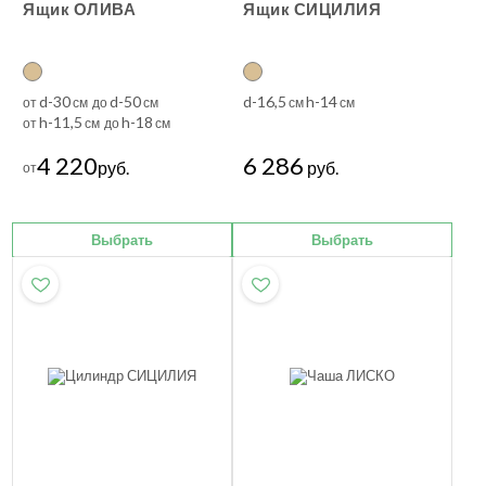
Ящик ОЛИВА
Ящик СИЦИЛИЯ
d-30
d-50
d-16,5
h-14
от
см до
см
см
см
h-11,5
h-18
от
см до
см
4 220
6 286
руб.
руб.
от
Выбрать
Выбрать