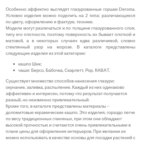
Особенно эффектно выглядят глазурованные горшки Deroma.
Условно изделия можно поделить на 2 типа: различающиеся
по цвету, оформлению и фактуре, технике.
Модели могут различаться и по толщине глазурованного слоя,
типу его плотности, поэтому поверхность их бывает плотной и
матовой, а в некоторых случаях едва различимой, словно
стеклянный узор на морозе. В каталоге представлены
следующие изделия из этой категории:
кашпо Шик;
чаши: Берсо, Бабочка, Скарлетт, Рор, RABAT.
Существует множество способов нанесения глазури:
окунание, заливка, распыление. Каждый из них одинаково
эффективен и интересен, потому что результат получается
разный, но неизменно привлекательный.
Кроме того, в каталоге представлены материалы –
доломитовые керамические кашпо. Это изделия, гораздо легче
по весу традиционных глиняных, при этом они обладают
высокой прочностью и считаются очень привлекательными в
плане цены для оформления интерьеров. При желании их
можно использовать в качестве основы для посадки растений с