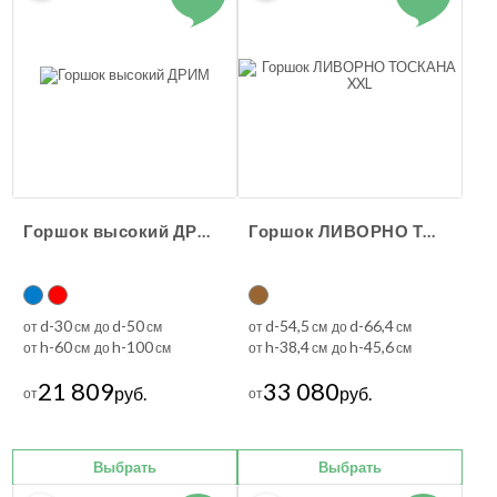
Горшок высокий ДРИМ
Горшок ЛИВОРНО ТОСКАНА XXL
d-30
d-50
d-54,5
d-66,4
от
см до
см
от
см до
см
h-60
h-100
h-38,4
h-45,6
от
см до
см
от
см до
см
21 809
33 080
руб.
руб.
от
от
Выбрать
Выбрать