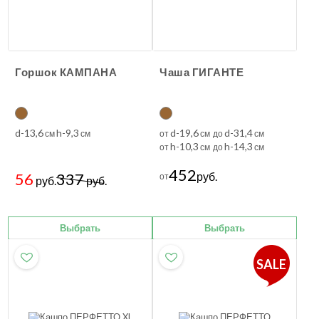
Горшок КАМПАНА
Чаша ГИГАНТЕ
d-13,6
h-9,3
d-19,6
d-31,4
см
см
от
см до
см
h-10,3
h-14,3
от
см до
см
452
56
337
руб.
от
руб.
руб.
Выбрать
Выбрать
SALE