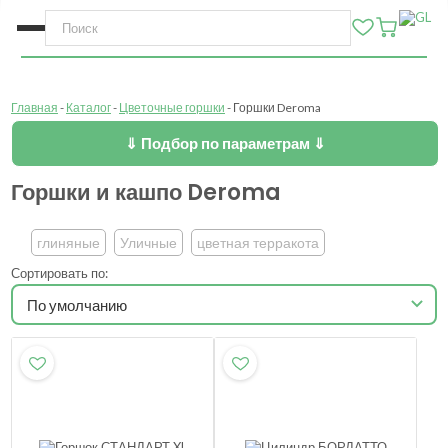
Главная
Каталог
Цветочные горшки
Горшки Deroma
⇓ Подбор по параметрам ⇓
Горшки и кашпо Deroma
глиняные
Уличные
цветная терракота
Сортировать по: