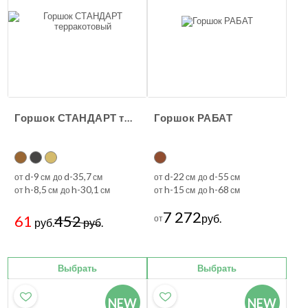
Горшок СТАНДАРТ терракотовый
Горшок РАБАТ
d-9
d-35,7
d-22
d-55
от
см до
см
от
см до
см
h-8,5
h-30,1
h-15
h-68
от
см до
см
от
см до
см
7 272
61
452
руб.
от
руб.
руб.
Выбрать
Выбрать
NEW
NEW