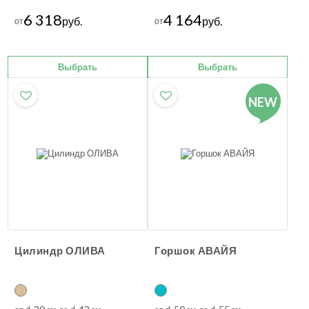
6 318
4 164
руб.
руб.
от
от
Выбрать
Выбрать
NEW
Цилиндр ОЛИВА
Горшок АВАЙЯ