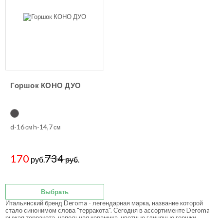
Горшок КОНО ДУО
d-16
h-14,7
см
см
170
734
руб.
руб.
Выбрать
Итальянский бренд Deroma - легендарная марка, название которой
стало синонимом слова "терракота". Сегодня в ассортименте Deroma
рыжая терракота, напольная керамика, цветные глиняные горшки,