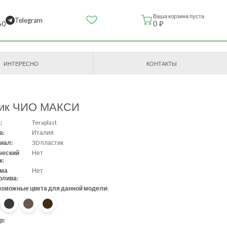
Ваша корзина пуста
Telegram
0 ₽
60
ИНТЕРЕСНО
КОНТАКТЫ
ик ЧИО МАКСИ
:
Teraplast
а:
Италия
иал:
3D пластик
ческий
Нет
к:
ема
Нет
олива:
озможные цвета для данной модели:
р: