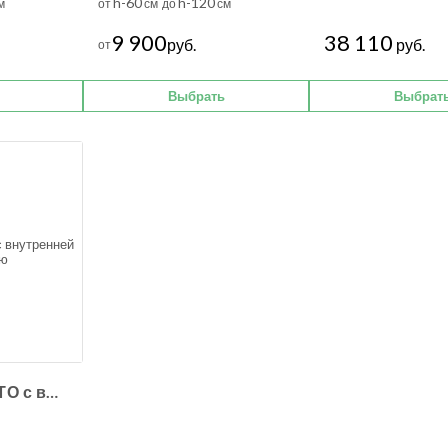
h-60
h-120
м
от
см до
см
9 900
38 110
руб.
руб.
от
Выбрать
Выбрат
Ящик ЧИО АЛЬТО с внутренней емкостью