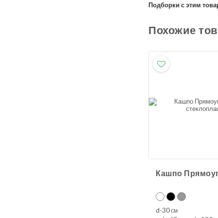
Подборки с этим това
Похожие то
d-30
см