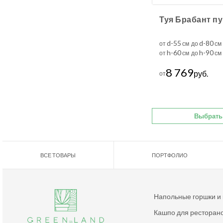
d-55
d-80
от
см до
см
h-60
h-90
от
см до
см
8 769
руб.
от
Выбрать
ВСЕ ТОВАРЫ
ПОРТФОЛИО
Напольные горшки и
Кашпо для ресторан