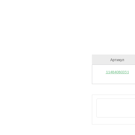
Артикул
11484080351