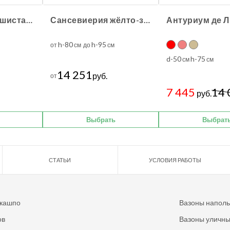
Туя Брабант пушистая шаровидная уличная
Сансевиерия жёлто-зелёная
Антуриум де 
h-80
h-95
от
см до
см
d-50
h-75
см
см
14 251
руб.
от
7 445
14 
руб.
Выбрать
Выбрат
СТАТЬИ
УСЛОВИЯ РАБОТЫ
 кашпо
Вазоны напол
ов
Вазоны уличн