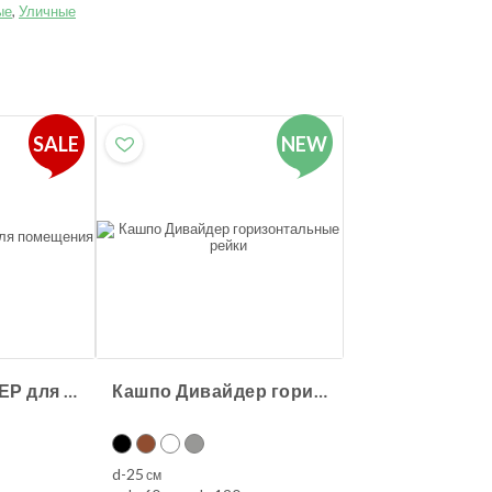
ые
,
Уличные
SALE
NEW
Ящик ДИВАЙДЕР для помещения
Кашпо Дивайдер горизонтальные рейки
d-25
см