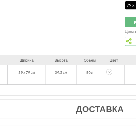
79 x 
Цена 
Ширина
Высота
Объем
Цвет
39 x 79
см
39.5
см
80 л
ДОСТАВКА