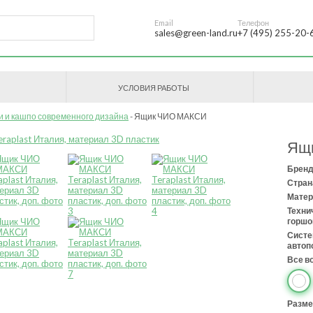
Email
Телефон
sales@green-land.ru
+7 (495) 255-20-
УСЛОВИЯ РАБОТЫ
и и кашпо современного дизайна
Ящик ЧИО МАКСИ
Ящ
Бренд
Стран
Матер
Техни
горшо
Сист
автоп
Все в
Разме