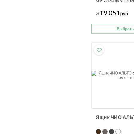
h-60
h-120
от
см до
с
19 051
руб.
от
Выбрать