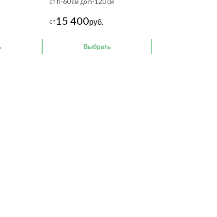
h-60
h-120
от
см до
см
15 400
руб.
от
ь
Выбрать