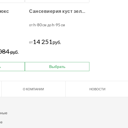
Люкс
Сансевиерия куст зелёный
h-80
h-95
от
см до
см
14 251
руб.
от
084
руб.
ь
Выбрать
О КОМПАНИИ
НОВОСТИ
ьные
ые