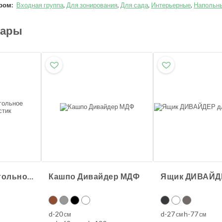
ром:
Входная группа
,
Для зонирования
,
Для сада
,
Интерьерные
,
Напольн
вары
Кашпо Прямоугольное стеклопластик
Кашпо Дивайдер МДФ
d-20
d-27
h-77
см
см
см