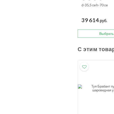
d-35,5
h-70
см
см
39 614
руб.
Выбрать
С этим това