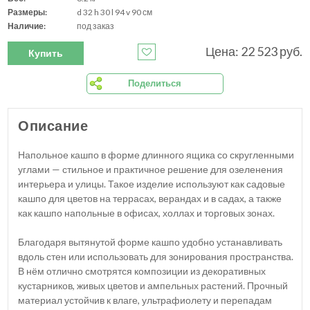
Размеры:
d 32 h 30 l 94 v 90 см
Наличие:
под заказ
Цена: 22 523 руб.
Купить
Поделиться
Описание
Напольное кашпо в форме длинного ящика со скругленными
углами — стильное и практичное решение для озеленения
интерьера и улицы. Такое изделие используют как садовые
кашпо для цветов на террасах, верандах и в садах, а также
как кашпо напольные в офисах, холлах и торговых зонах.
Благодаря вытянутой форме кашпо удобно устанавливать
вдоль стен или использовать для зонирования пространства.
В нём отлично смотрятся композиции из декоративных
кустарников, живых цветов и ампельных растений. Прочный
материал устойчив к влаге, ультрафиолету и перепадам