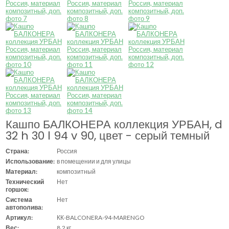
Кашпо БАЛКОНЕРА коллекция УРБАН, d
32 h 30 l 94 v 90, цвет - серый темный
Страна:
Россия
Использование:
в помещении и для улицы
Материал:
композитный
Технический
Нет
горшок:
Система
Нет
автополива:
Артикул:
КК-BALCONERA-94-MARENGO
Вес:
8.2 кг