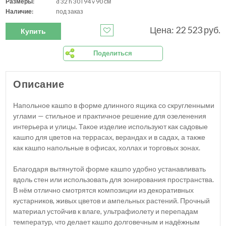
Размеры:
d 32 h 30 l 94 v 90 см
Наличие:
под заказ
Цена: 22 523 руб.
Купить
Поделиться
Описание
Напольное кашпо в форме длинного ящика со скругленными
углами — стильное и практичное решение для озеленения
интерьера и улицы. Такое изделие используют как садовые
кашпо для цветов на террасах, верандах и в садах, а также
как кашпо напольные в офисах, холлах и торговых зонах.
Благодаря вытянутой форме кашпо удобно устанавливать
вдоль стен или использовать для зонирования пространства.
В нём отлично смотрятся композиции из декоративных
кустарников, живых цветов и ампельных растений. Прочный
материал устойчив к влаге, ультрафиолету и перепадам
температур, что делает кашпо долговечным и надёжным