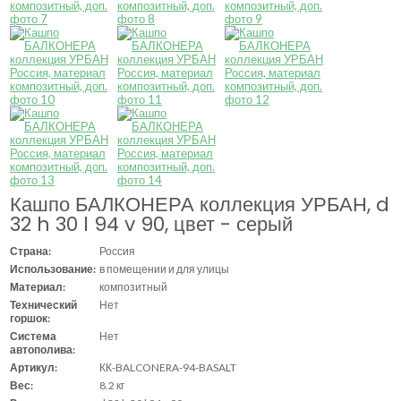
Кашпо БАЛКОНЕРА коллекция УРБАН, d
32 h 30 l 94 v 90, цвет - серый
Страна:
Россия
Использование:
в помещении и для улицы
Материал:
композитный
Технический
Нет
горшок:
Система
Нет
автополива:
Артикул:
КК-BALCONERA-94-BASALT
Вес:
8.2 кг