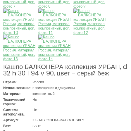
Кашпо БАЛКОНЕРА коллекция УРБАН, d
32 h 30 l 94 v 90, цвет - серый беж
Страна:
Россия
Использование:
в помещении и для улицы
Материал:
композитный
Технический
Нет
горшок:
Система
Нет
автополива:
Артикул:
КК-BALCONERA-94-COOL GREY
Вес:
8.2 кг