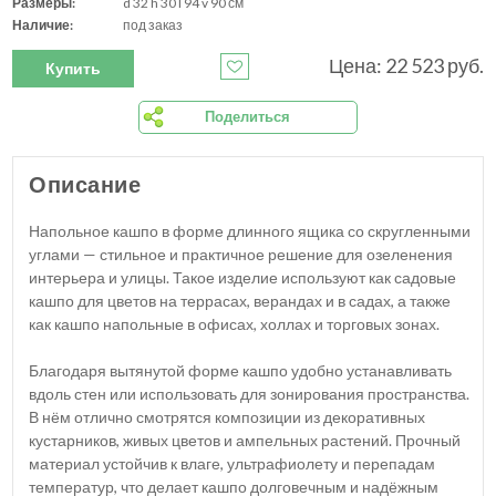
Размеры:
d 32 h 30 l 94 v 90 см
Наличие:
под заказ
Цена: 22 523 руб.
Купить
Поделиться
Описание
Напольное кашпо в форме длинного ящика со скругленными
углами — стильное и практичное решение для озеленения
интерьера и улицы. Такое изделие используют как садовые
кашпо для цветов на террасах, верандах и в садах, а также
как кашпо напольные в офисах, холлах и торговых зонах.
Благодаря вытянутой форме кашпо удобно устанавливать
вдоль стен или использовать для зонирования пространства.
В нём отлично смотрятся композиции из декоративных
кустарников, живых цветов и ампельных растений. Прочный
материал устойчив к влаге, ультрафиолету и перепадам
температур, что делает кашпо долговечным и надёжным