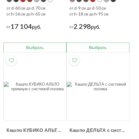
d-60
d-70
d-9
d-50
от
см до
см
от
см до
см
h-56
h-65
h-18
h-95
от
см до
см
от
см до
см
17 104
2 298
руб.
руб.
от
от
Выбрать
Выбрать
Кашпо КУБИКО АЛЬТО премиум с системой полива
Кашпо ДЕЛЬТА с системой полива