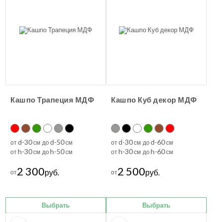
Кашпо Трапеция МДФ
Кашпо Куб декор МДФ
d-30
d-50
d-30
d-60
от
см до
см
от
см до
см
h-30
h-50
h-30
h-60
от
см до
см
от
см до
см
2 300
2 500
руб.
руб.
от
от
Выбрать
Выбрать