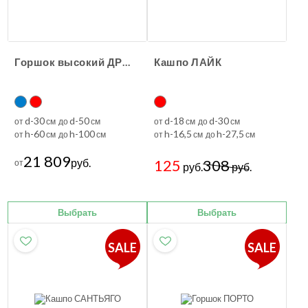
Горшок высокий ДРИМ
Кашпо ЛАЙК
d-30
d-50
d-18
d-30
от
см до
см
от
см до
см
h-60
h-100
h-16,5
h-27,5
от
см до
см
от
см до
см
21 809
руб.
125
308
от
руб.
руб.
Выбрать
Выбрать
SALE
SALE