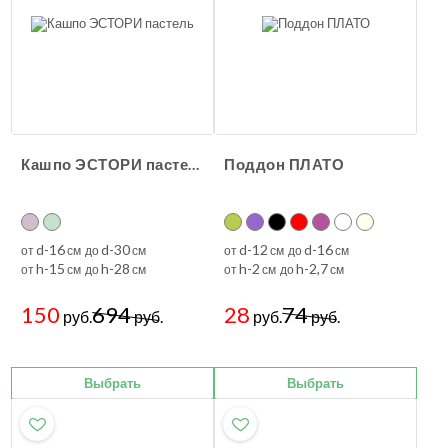
Кашпо ЭСТОРИ пастель
Поддон ПЛАТО
d-16
d-30
d-12
d-16
от
см до
см
от
см до
см
h-15
h-28
h-2
h-2,7
от
см до
см
от
см до
см
150
694
28
74
руб.
руб.
руб.
руб.
Выбрать
Выбрать