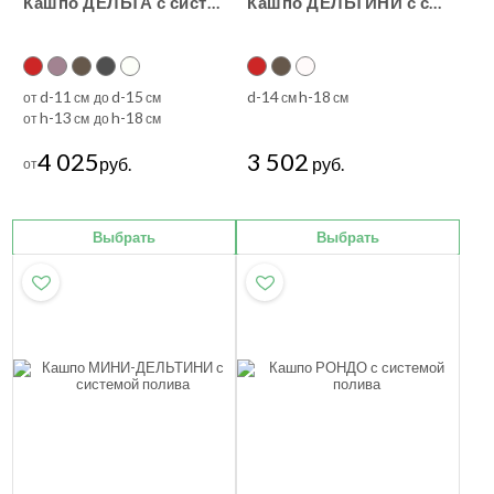
Кашпо ДЕЛЬТА с системой полива
Кашпо ДЕЛЬТИНИ с системой полива
d-11
d-15
d-14
h-18
от
см до
см
см
см
h-13
h-18
от
см до
см
4 025
3 502
руб.
руб.
от
Выбрать
Выбрать